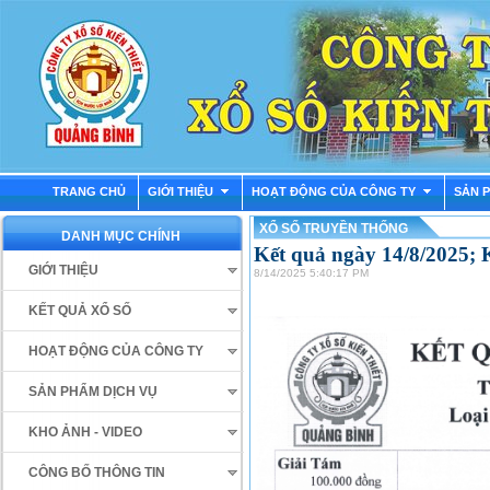
TRANG CHỦ
GIỚI THIỆU
HOẠT ĐỘNG CỦA CÔNG TY
SẢN 
XỔ SỐ TRUYỀN THỐNG
DANH MỤC CHÍNH
Kết quả ngày 14/8/2025;
GIỚI THIỆU
8/14/2025 5:40:17 PM
KẾT QUẢ XỔ SỐ
HOẠT ĐỘNG CỦA CÔNG TY
SẢN PHẨM DỊCH VỤ
KHO ẢNH - VIDEO
CÔNG BỐ THÔNG TIN