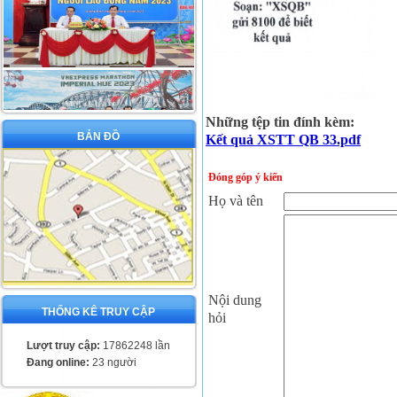
Những tệp tin đính kèm:
BẢN ĐỒ
Kết quả XSTT QB 33.pdf
Đóng góp ý kiến
Họ và tên
Nội dung
THỐNG KÊ TRUY CẬP
hỏi
Lượt truy cập:
17862248 lần
Đang online:
23 người