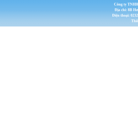
Công ty TNHH 
Địa chỉ: 8B H
Điện thoại: 023
Thi