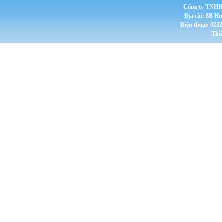
Công ty TNHH 
Địa chỉ: 8B H
Điện thoại: 023
Thi