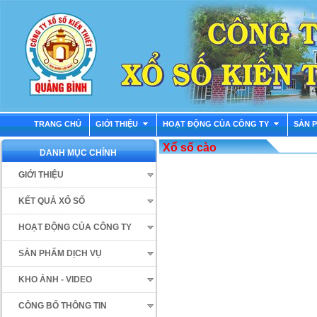
TRANG CHỦ
GIỚI THIỆU
HOẠT ĐỘNG CỦA CÔNG TY
SẢN 
Xổ số cào
DANH MỤC CHÍNH
GIỚI THIỆU
KẾT QUẢ XỔ SỐ
HOẠT ĐỘNG CỦA CÔNG TY
SẢN PHẨM DỊCH VỤ
KHO ẢNH - VIDEO
CÔNG BỐ THÔNG TIN