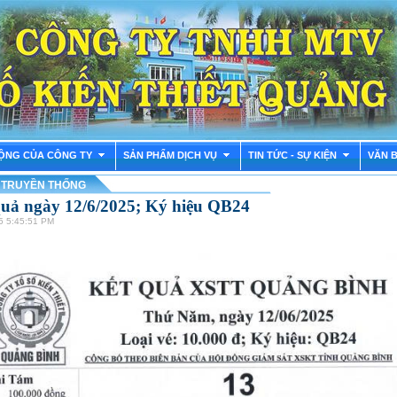
ỘNG CỦA CÔNG TY
SẢN PHẨM DỊCH VỤ
TIN TỨC - SỰ KIỆN
VĂN 
 TRUYỀN THỐNG
quả ngày 12/6/2025; Ký hiệu QB24
5 5:45:51 PM