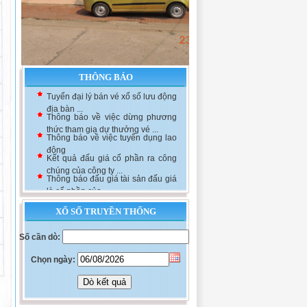
THÔNG BÁO
Tuyển đại lý bán vé xổ số lưu động
địa bàn ...
Thông báo về việc dừng phương
thức tham gia dự thưởng vé ...
Thông báo về việc tuyển dụng lao
động
Kết quả đấu giá cổ phần ra công
chúng của công ty ...
Thông báo đấu giá tài sản đấu giá
là cổ phần của ...
XỔ SỐ TRUYỀN THỐNG
Số cần dò:
Chọn ngày: