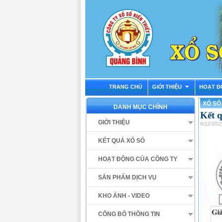
TRANG CHỦ
GIỚI THIỆU
HOẠT Đ
XỔ SỐ
DANH MỤC CHÍNH
Kết 
GIỚI THIỆU
6/12/202
KẾT QUẢ XỔ SỐ
HOẠT ĐỘNG CỦA CÔNG TY
SẢN PHẨM DỊCH VỤ
KHO ẢNH - VIDEO
CÔNG BỐ THÔNG TIN