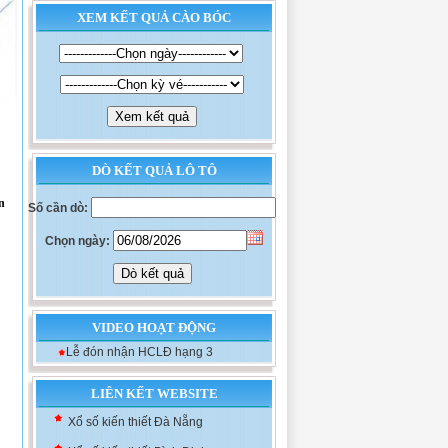
XEM KẾT QUẢ CÀO BÓC
DÒ KẾT QUẢ LÔ TÔ
n
Số cần dò:
Chọn ngày:
VIDEO HOẠT ĐỘNG
Lễ đón nhận HCLĐ hạng 3
Xổ số kiến thiết Khánh Hòa
LIÊN KẾT WEBSITE
Xổ số kiến thiết Đà Nẵng