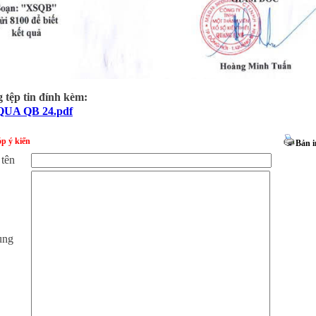
tệp tin đính kèm:
UA QB 24.pdf
p ý kiến
Bản i
 tên
ung