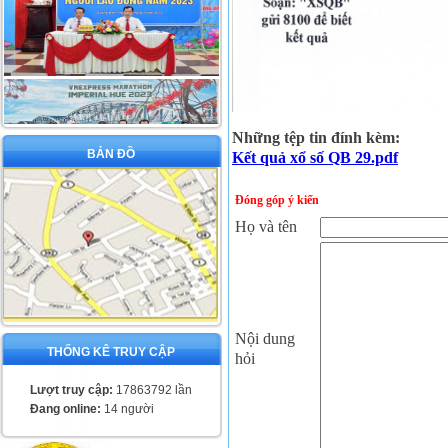
Những tệp tin đính kèm:
BẢN ĐỒ
Kết quả xổ số QB 29.pdf
Đóng góp ý kiến
Họ và tên
Nội dung
THỐNG KÊ TRUY CẬP
hỏi
Lượt truy cập:
17863792 lần
Đang online:
14 người