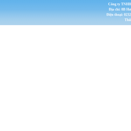
Công ty TNHH 
Địa chỉ: 8B H
Điện thoại: 023
Thi