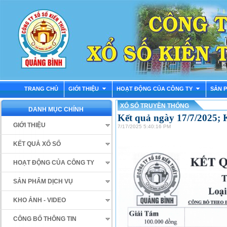
TRANG CHỦ
GIỚI THIỆU
HOẠT ĐỘNG CỦA CÔNG TY
SẢN 
XỔ SỐ TRUYỀN THỐNG
DANH MỤC CHÍNH
Kết quả ngày 17/7/2025;
GIỚI THIỆU
7/17/2025 5:40:16 PM
KẾT QUẢ XỔ SỐ
HOẠT ĐỘNG CỦA CÔNG TY
SẢN PHẨM DỊCH VỤ
KHO ẢNH - VIDEO
CÔNG BỐ THÔNG TIN