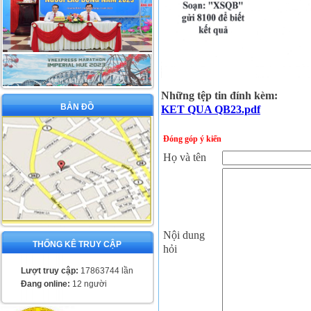
Những tệp tin đính kèm:
BẢN ĐỒ
KET QUA QB23.pdf
Đóng góp ý kiến
Họ và tên
Nội dung
THỐNG KÊ TRUY CẬP
hỏi
Lượt truy cập:
17863744 lần
Đang online:
12 người