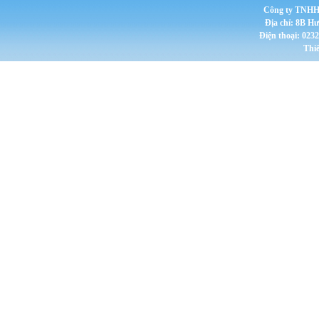
Công ty TNHH 
Địa chỉ: 8B H
Điện thoại: 023
Thi