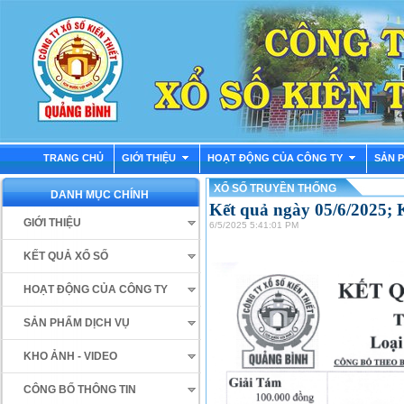
TRANG CHỦ
GIỚI THIỆU
HOẠT ĐỘNG CỦA CÔNG TY
SẢN 
XỔ SỐ TRUYỀN THỐNG
DANH MỤC CHÍNH
Kết quả ngày 05/6/2025;
GIỚI THIỆU
6/5/2025 5:41:01 PM
KẾT QUẢ XỔ SỐ
HOẠT ĐỘNG CỦA CÔNG TY
SẢN PHẨM DỊCH VỤ
KHO ẢNH - VIDEO
CÔNG BỐ THÔNG TIN