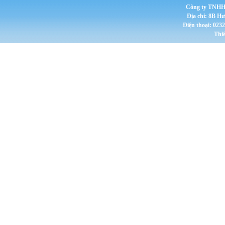
Công ty TNHH 
Địa chỉ: 8B H
Điện thoại: 023
Thi