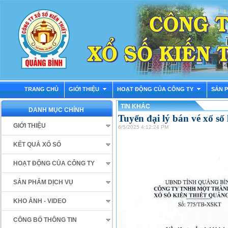
TRANG CHỦ
GIỚI THIỆU
HOẠT ĐỘNG CỦA CÔNG TY
SẢN 
TIN KHÁC
DANH MỤC CHÍNH
Tuyển đại lý bán vé xổ s
GIỚI THIỆU
6/5/2025 4:12:24 PM
KẾT QUẢ XỔ SỐ
HOẠT ĐỘNG CỦA CÔNG TY
SẢN PHẨM DỊCH VỤ
KHO ẢNH - VIDEO
CÔNG BỐ THÔNG TIN