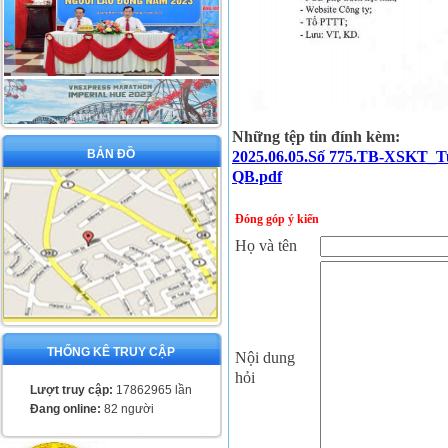
Những tệp tin đính kèm:
BẢN ĐỒ
2025.06.05.Số 775.TB-XSKT_Tuy
QB.pdf
Đóng góp ý kiến
Họ và tên
THỐNG KÊ TRUY CẬP
Nội dung
hỏi
Lượt truy cập:
17862965 lần
Đang online:
82 người