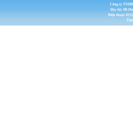
Công ty TNHH 
Địa chỉ: 8B H
Điện thoại: 023
Thi