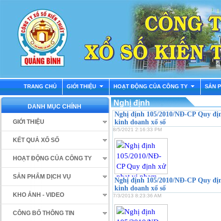
TRANG CHỦ
GIỚI THIỆU
HOẠT ĐỘNG CỦA CÔNG TY
SẢN 
Nghị định
DANH MỤC CHÍNH
Nghị định 105/2010/NĐ-CP Quy địn
GIỚI THIỆU
kinh doanh xổ số
8/5/2021 2:16:33 PM
KẾT QUẢ XỔ SỐ
HOẠT ĐỘNG CỦA CÔNG TY
SẢN PHẨM DỊCH VỤ
Nghị định 105/2010/NĐ-CP Quy địn
kinh doanh xổ số
KHO ẢNH - VIDEO
7/3/2013 8:23:36 AM
CÔNG BỐ THÔNG TIN