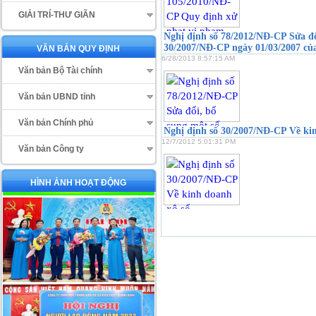
GIẢI TRÍ-THƯ GIÃN
Nghị định số 78/2012/NĐ-CP Sửa đổ
30/2007/NĐ-CP ngày 01/03/2007 của
VĂN BẢN QUY ĐỊNH
6/28/2013 8:57:15 AM
Văn bản Bộ Tài chính
Văn bản UBND tỉnh
Văn bản Chính phủ
Nghị định số 30/2007/NĐ-CP Về ki
12/7/2012 5:01:31 PM
Văn bản Công ty
HÌNH ẢNH HOẠT ĐỘNG