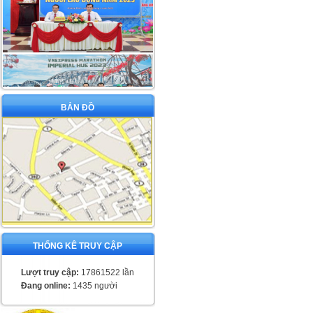
BẢN ĐỒ
THỐNG KÊ TRUY CẬP
Lượt truy cập:
17861522 lần
Đang online:
1435 người