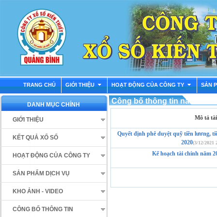
TRANG CHỦ
GIỚI THIỆU
HOẠT ĐỘNG CỦA CÔNG TY
SẢN 
Công bố thông tin năm 2020
DANH MỤC CHÍNH
Mô tả tài
GIỚI THIỆU
Quyết định phê duyệt quỹ tiền lương, t
KẾT QUẢ XỔ SỐ
2020
(3/12/2021 
Kế hoạch tài chính năm 2
HOẠT ĐỘNG CỦA CÔNG TY
SẢN PHẨM DỊCH VỤ
KHO ẢNH - VIDEO
CÔNG BỐ THÔNG TIN