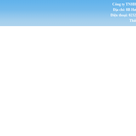
Công ty TNHH 
Địa chỉ: 8B H
Điện thoại: 023
Thi