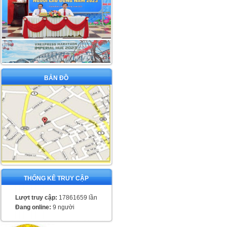
BẢN ĐỒ
THỐNG KÊ TRUY CẬP
Lượt truy cập:
17861659 lần
Đang online:
9 người