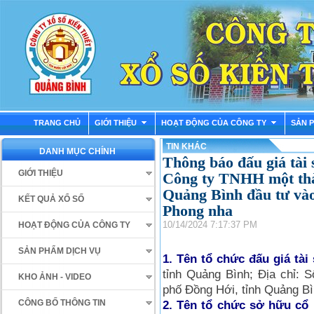
TRANG CHỦ
GIỚI THIỆU
HOẠT ĐỘNG CỦA CÔNG TY
SẢN 
TIN KHÁC
DANH MỤC CHÍNH
Thông báo đấu giá tài 
GIỚI THIỆU
Công ty TNHH một thàn
Quảng Bình đầu tư và
KẾT QUẢ XỔ SỐ
Phong nha
10/14/2024 7:17:37 PM
HOẠT ĐỘNG CỦA CÔNG TY
SẢN PHẨM DỊCH VỤ
1. Tên tổ chức đấu giá tài 
tỉnh Quảng Bình; Địa chỉ:
KHO ẢNH - VIDEO
phố Đồng Hới, tỉnh Quảng Bì
CÔNG BỐ THÔNG TIN
2. Tên tổ chức sở hữu cổ