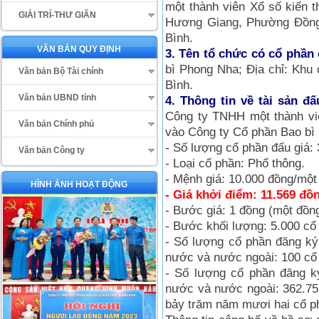
một thành viên Xổ số kiến t
GIẢI TRÍ-THƯ GIÃN
Hương Giang, Phường Đồng 
Bình.
VĂN BẢN QUY ĐỊNH
3. Tên tổ chức có cổ phầ
bì Phong Nha; Địa chỉ: Khu
Văn bản Bộ Tài chính
Bình.
Văn bản UBND tỉnh
4. Thông tin về tài sản đấ
Công ty TNHH một thành viê
Văn bản Chính phủ
vào Công ty Cổ phần Bao bì
- Số lượng cổ phần đấu giá:
Văn bản Công ty
- Loại cổ phần: Phổ thông.
- Mệnh giá: 10.000 đồng/một
HÌNH ẢNH HOẠT ĐỘNG
- Giá khởi điểm: 11.569 đồ
- Bước giá: 1 đồng (một đồng)
- Bước khối lượng: 5.000 cổ
- Số lượng cổ phần đăng ký 
nước và nước ngoài: 100 cổ 
- Số lượng cổ phần đăng ký
nước và nước ngoài: 362.75
bảy trăm năm mươi hai cổ p