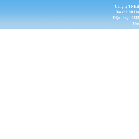
Công ty TNHH 
Địa chỉ: 8B H
Điện thoại: 023
Thi