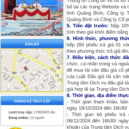
Thông tin công bố về hồ sơ 
bố tại các trang Website và 
tỉnh Quảng Bình, Công ty 
Quảng Bình và Công ty Cổ p
5. Tiền đặt trước:
Nộp 10% 
tính theo giá khởi điểm bằn
6. Hình thức, phương thức
tiếp (Bỏ phiếu trả giá 01 v
BẢN ĐỒ
theo phương thức trả giá lên
7. Điều kiện, cách thức đă
chức, cá nhân trong và ngoài n
để mua tài sản đấu giá cổ
của Luật Đấu giá tài sả
Trung tâm Dịch vụ đấu giá t
giá hợp lệ tại Trung tâm Dịch
8. Thời gian, địa điểm thực
- Thời gian tham khảo, bán
THỐNG KÊ TRUY CẬP
ngày 18/10/2024 đến 16h30/ 
Lượt truy cập:
17863865 lần
- Thời gian bỏ phiếu trả
Đang online:
12 người
06/11/2024 đến 16h30/ ngày 
khoản của Trung tâm Dịch vụ