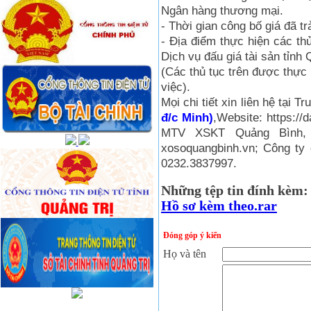
Ngân hàng thương mại.
- Thời gian công bố giá đã t
- Địa điểm thực hiện các thủ
Dịch vụ đấu giá tài sản tỉnh
(Các thủ tục trên được thực
việc).
Mọi chi tiết xin liên hệ tại T
đ/c Minh)
,Website: https:/
MTV XSKT Quảng Bình, Đ
xosoquangbinh.vn; Công ty 
0232.3837997.
Những tệp tin đính kèm:
Hồ sơ kèm theo.rar
Đóng góp ý kiến
Họ và tên