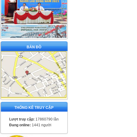
BẢN ĐỒ
THỐNG KÊ TRUY CẬP
Lượt truy cập:
17860790 lần
Đang online:
1441 người