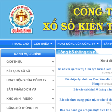
TRANG CHỦ
GIỚI THIỆU
HOẠT ĐỘNG CỦA CÔNG TY
SẢN 
Công bố thông tin năm 2024
DANH MỤC CHÍNH
Mô tả tài
GIỚI THIỆU
Bổ nhiệm lại chức vụ Chủ tịch kiêm Giá
KẾT QUẢ XỔ SỐ
8:30:02 
Bổ nhiệm lại chức vụ Phó Giám đốc
HOẠT ĐỘNG CỦA CÔNG TY
Hưng
(10/10/2024
SẢN PHẨM DỊCH VỤ
Báo cáo tài chính 6 tháng nă
KHO ẢNH - VIDEO
Báo cáo thực trạng quản trị, cơ cấu t
PM)
CÔNG BỐ THÔNG TIN
Báo cáo đánh giá kết quả thực hiện kế