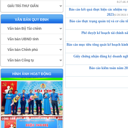
8:27:46 
GIẢI TRÍ-THƯ GIÃN
Báo cáo kết quả thực hiện các nhiệm vụ
2023
(6/28/2024 
VĂN BẢN QUY ĐỊNH
Báo cáo thực trạng quản trị và cơ cấu 
Văn bản Bộ Tài chính
Phê duyệt kế hoạch tài chính 
Văn bản UBND tỉnh
Báo cáo mục tiêu tổng quát kế hoạch ki
Văn bản Chính phủ
Giấy chứng nhận đăng ký doanh nghi
Văn bản Công ty
Báo cáo kiểm toán năm 20
HÌNH ẢNH HOẠT ĐỘNG