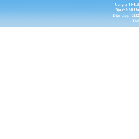
Công ty TNHH 
Địa chỉ: 8B H
Điện thoại: 023
Thi