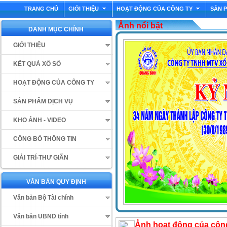
TRANG CHỦ
GIỚI THIỆU
HOẠT ĐỘNG CỦA CÔNG TY
SẢN 
Ảnh nổi bật
DANH MỤC CHÍNH
GIỚI THIỆU
KẾT QUẢ XỔ SỐ
HOẠT ĐỘNG CỦA CÔNG TY
SẢN PHẨM DỊCH VỤ
KHO ẢNH - VIDEO
CÔNG BỐ THÔNG TIN
GIẢI TRÍ-THƯ GIÃN
VĂN BẢN QUY ĐỊNH
Văn bản Bộ Tài chính
Văn bản UBND tỉnh
Ảnh hoạt động của côn