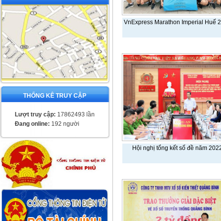
VnExpress Marathon Imperial Huế 
THỐNG KÊ TRUY CẬP
Lượt truy cập:
17862493 lần
Đang online:
192 người
Hội nghị tổng kết số đề năm 202