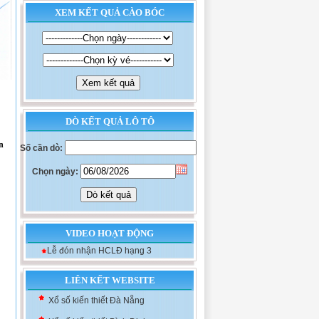
XEM KẾT QUẢ CÀO BÓC
DÒ KẾT QUẢ LÔ TÔ
n
Số cần dò:
Chọn ngày:
VIDEO HOẠT ĐỘNG
Lễ đón nhận HCLĐ hạng 3
Xổ số kiến thiết Khánh Hòa
LIÊN KẾT WEBSITE
Xổ số kiến thiết Đà Nẵng