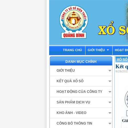
TRANG CHỦ
GIỚI THIỆU
HOẠT Đ
XỔ SỐ
DANH MỤC CHÍNH
Kết 
GIỚI THIỆU
8/28/202
KẾT QUẢ XỔ SỐ
HOẠT ĐỘNG CỦA CÔNG TY
SẢN PHẨM DỊCH VỤ
KHO ẢNH - VIDEO
CÔNG BỐ THÔNG TIN