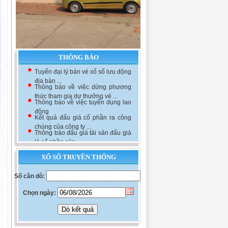
THÔNG BÁO
Tuyển đại lý bán vé xổ số lưu động
địa bàn ...
Thông báo về việc dừng phương
thức tham gia dự thưởng vé ...
Thông báo về việc tuyển dụng lao
động
Kết quả đấu giá cổ phần ra công
chúng của công ty ...
Thông báo đấu giá tài sản đấu giá
là cổ phần của ...
XỔ SỐ TRUYỀN THỐNG
Số cần dò:
Chọn ngày: