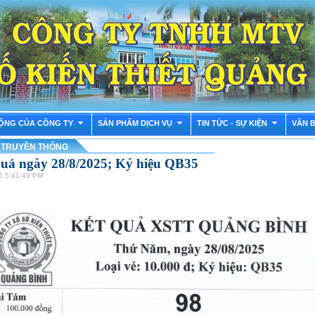
ỘNG CỦA CÔNG TY
SẢN PHẨM DỊCH VỤ
TIN TỨC - SỰ KIỆN
VĂN 
 TRUYỀN THỐNG
quả ngày 28/8/2025; Ký hiệu QB35
5 5:41:49 PM