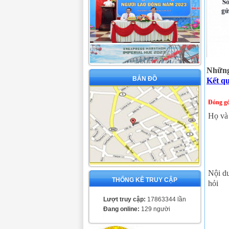
Những 
BẢN ĐỒ
Kết q
Đóng gó
Họ và
Nội d
THỐNG KÊ TRUY CẬP
hỏi
Lượt truy cập:
17863344 lần
Đang online:
129 người