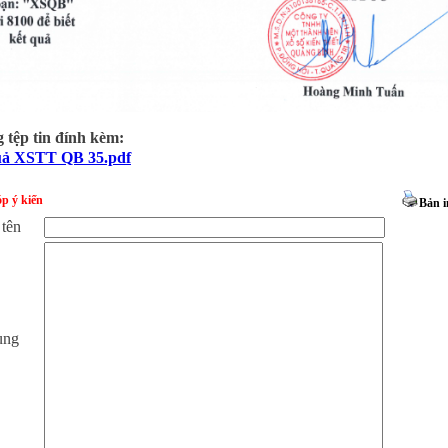
tệp tin đính kèm:
uả XSTT QB 35.pdf
p ý kiến
Bản i
 tên
ung