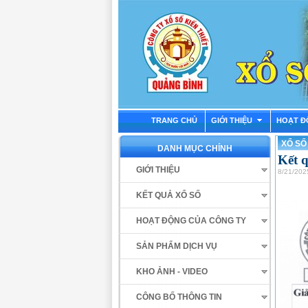
TRANG CHỦ
GIỚI THIỆU
HOẠT Đ
XỔ SỐ
DANH MỤC CHÍNH
Kết 
GIỚI THIỆU
8/21/202
KẾT QUẢ XỔ SỐ
HOẠT ĐỘNG CỦA CÔNG TY
SẢN PHẨM DỊCH VỤ
KHO ẢNH - VIDEO
CÔNG BỐ THÔNG TIN