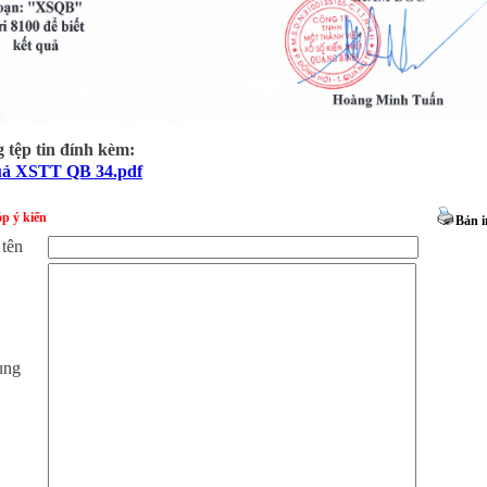
tệp tin đính kèm:
uả XSTT QB 34.pdf
p ý kiến
Bản i
 tên
ung