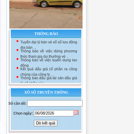
THÔNG BÁO
Tuyển đại lý bán vé xổ số lưu động
địa bàn ...
Thông báo về việc dừng phương
thức tham gia dự thưởng vé ...
Thông báo về việc tuyển dụng lao
động
Kết quả đấu giá cổ phần ra công
chúng của công ty ...
Thông báo đấu giá tài sản đấu giá
là cổ phần của ...
XỔ SỐ TRUYỀN THỐNG
Số cần dò:
Chọn ngày: