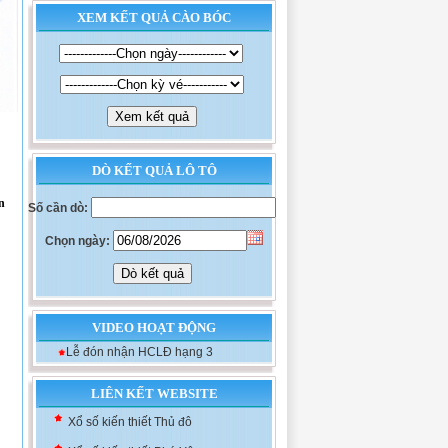
XEM KẾT QUẢ CÀO BÓC
DÒ KẾT QUẢ LÔ TÔ
n
Số cần dò:
Chọn ngày:
VIDEO HOẠT ĐỘNG
Xổ số kiến thiết Khánh Hòa
Lễ đón nhận HCLĐ hạng 3
Xổ số kiến thiết Đà Nẵng
Xổ số kiến thiết Bình Định
LIÊN KẾT WEBSITE
Xổ số kiến thiết Thủ đô