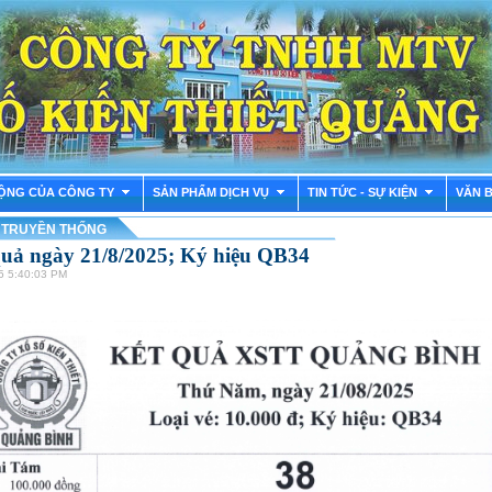
ỘNG CỦA CÔNG TY
SẢN PHẨM DỊCH VỤ
TIN TỨC - SỰ KIỆN
VĂN 
 TRUYỀN THỐNG
quả ngày 21/8/2025; Ký hiệu QB34
5 5:40:03 PM