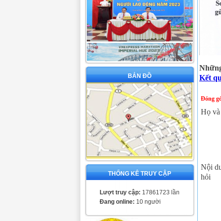
Những 
BẢN ĐỒ
Kết q
Đóng gó
Họ và
Nội d
THỐNG KÊ TRUY CẬP
hỏi
Lượt truy cập:
17861723 lần
Đang online:
10 người