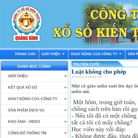
TRANG CHỦ
GIỚI THIỆU
HOẠT ĐỘNG CỦA CÔNG TY
SẢN 
TRUYỆN CƯỜI
DANH MỤC CHÍNH
Luật không cho phép
GIỚI THIỆU
4/5/2013 3:28:40 PM
Một cô giáo miền xuôi lên dạy bổ
KẾT QUẢ XỔ SỐ
miền núi.
HOẠT ĐỘNG CỦA CÔNG TY
Một hôm, trong giờ toán,
chồng sách trên bàn rồi g
SẢN PHẨM DỊCH VỤ
- Nếu tôi đã có một chồng 
tất cả tôi có mấy chồng?
KHO ẢNH - VIDEO
Học viên này vội đáp:
CÔNG BỐ THÔNG TIN
- Không được đâu, thưa đồ