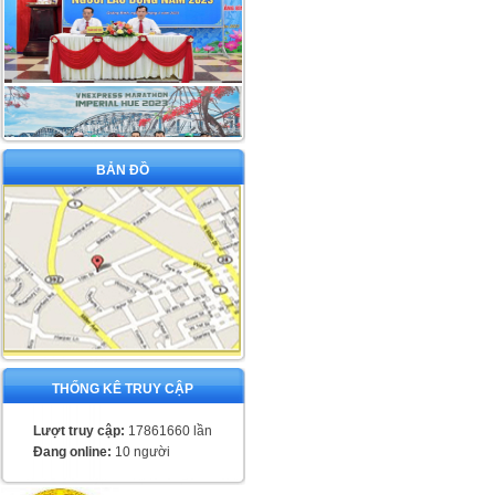
BẢN ĐỒ
THỐNG KÊ TRUY CẬP
Lượt truy cập:
17861660 lần
Đang online:
10 người