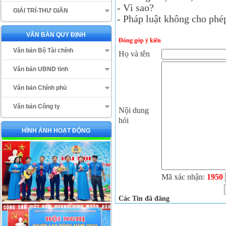
- Vì sao?
GIẢI TRÍ-THƯ GIÃN
- Pháp luật không cho phé
VĂN BẢN QUY ĐỊNH
Đóng góp ý kiến
Văn bản Bộ Tài chính
Họ và tên
Văn bản UBND tỉnh
Văn bản Chính phủ
Văn bản Công ty
Nội dung
hỏi
HÌNH ẢNH HOẠT ĐỘNG
Mã xác nhận:
1950
Các Tin đã đăng