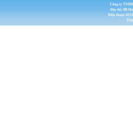
Công ty TNHH 
Địa chỉ: 8B H
Điện thoại: 023
Thi