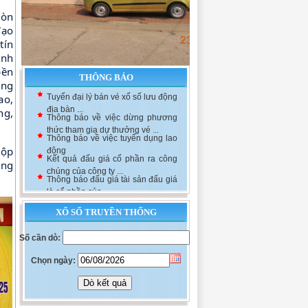
còn
đạo
tín
ãnh
bền
THÔNG BÁO
ổng
ao,
Tuyển đại lý bán vé xổ số lưu động
địa bàn ...
ng,
Thông báo về việc dừng phương
thức tham gia dự thưởng vé ...
Thông báo về việc tuyển dụng lao
nộp
động
Kết quả đấu giá cổ phần ra công
ăng
chúng của công ty ...
Thông báo đấu giá tài sản đấu giá
là cổ phần của ...
XỔ SỐ TRUYỀN THỐNG
Số cần dò:
Chọn ngày: