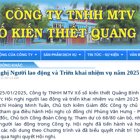
ỘNG CỦA CÔNG TY
SẢN PHẨM DỊCH VỤ
TIN TỨC - SỰ KIỆN
VĂN 
 ĐỘNG KHÁC
nghị Người lao động và Triển khai nhiệm vụ năm 2025
 11:50:13 AM
25/01/2025, Công ty TNHH MTV Xổ số kiến thiết Quảng Bình
ức Hội nghị người lao động và triển khai nhiệm vụ năm 2025
chí Hoàng Minh Tuấn, Chủ tịch kiêm Giám đốc Công ty chủ t
tham gia điều hành Hội nghị có đồng chí Phùng Văn Hưng - 
đốc, Chủ tịch Công đoàn Công ty. Tham dự có 68/80 cán bộ, n
 người lao động trong Công ty. Hội nghị đã tiến hành và h
 các nội dung theo Chương trình và đã biểu quyết nhất trí 1
 qua Nghị quyết Hội nghị.