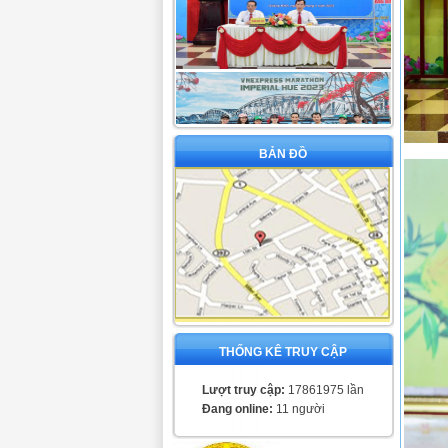
BẢN ĐỒ
THỐNG KÊ TRUY CẬP
Lượt truy cập:
17861975 lần
Đang online:
11 người