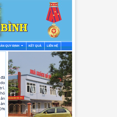
BẢN QUY ĐỊNH
KẾT QUẢ
LIÊN HỆ
 đã
 do
rì.
Phó
hân
oàn
00%