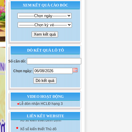
XEM KẾT QUẢ CÀO BÓC
DÒ KẾT QUẢ LÔ TÔ
Số cần dò:
Chọn ngày:
Xổ số kiến thiết Khánh Hòa
VIDEO HOẠT ĐỘNG
Xổ số kiến thiết Đà Nẵng
Lễ đón nhận HCLĐ hạng 3
Xổ số kiến thiết Bình Định
LIÊN KẾT WEBSITE
Xổ số kiến thiết Thủ đô
Xổ số kiến thiết Phú Yên