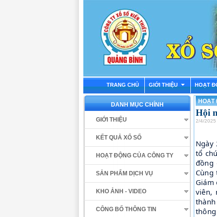
TRANG CHỦ
GIỚI THIỆU
HOẠT Đ
HOẠT
DANH MỤC CHÍNH
Hội 
GIỚI THIỆU
2/4/2025
KẾT QUẢ XỔ SỐ
Ngày 
tổ ch
HOẠT ĐỘNG CỦA CÔNG TY
đồng 
Cùng 
SẢN PHẨM DỊCH VỤ
Giám 
viên,
KHO ẢNH - VIDEO
thành
CÔNG BỐ THÔNG TIN
thông