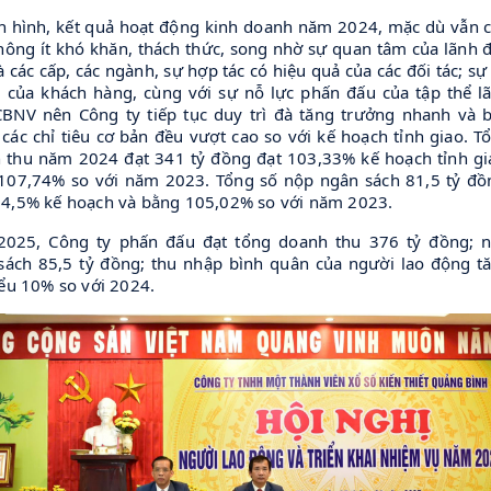
nh hình, kết quả hoạt động kinh doanh năm 2024, mặc dù vẫn 
hông ít khó khăn, thách thức, song nhờ sự quan tâm của lãnh 
à các cấp, các ngành, sự hợp tác có hiệu quả của các đối tác; sự 
 của khách hàng, cùng với sự nỗ lực phấn đấu của tập thể l
CBNV nên Công ty tiếp tục duy trì đà tăng trưởng nhanh và 
các chỉ tiêu cơ bản đều vượt cao so với kế hoạch tỉnh giao. T
 thu năm 2024 đạt 341 tỷ đồng đạt 103,33% kế hoạch tỉnh gi
107,74% so với năm 2023. Tổng số nộp ngân sách 81,5 tỷ đồ
04,5% kế hoạch và bằng 105,02% so với năm 2023.
025, Công ty phấn đấu đạt tổng doanh thu 376 tỷ đồng; 
sách 85,5 tỷ đồng; thu nhập bình quân của người lao động t
iểu 10% so với 2024.