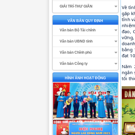
Về tì
GIẢI TRÍ-THƯ GIÃN
gặp k
tỉnh v
VĂN BẢN QUY ĐỊNH
nhiệm
Văn bản Bộ Tài chính
đạo, 
vững, 
Văn bản UBND tỉnh
doanh
bằng 
Văn bản Chính phủ
đạt 1
Văn bản Công ty
Năm 2
ngân 
tối th
HÌNH ẢNH HOẠT ĐỘNG