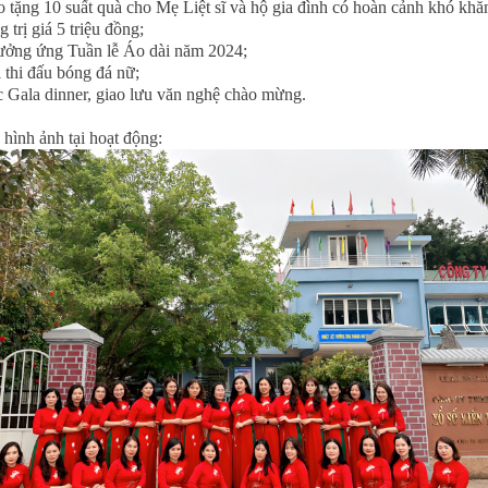
o tặng 10 suất quà cho Mẹ Liệt sĩ và hộ gia đình có hoàn cảnh khó khă
g trị giá 5 triệu đồng;
ưởng ứng Tuần lễ Áo dài năm 2024;
i thi đấu bóng đá nữ;
c Gala dinner, giao lưu văn nghệ chào mừng.
 hình ảnh tại hoạt động: