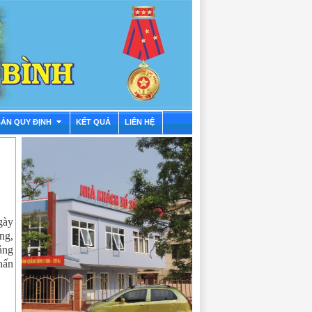
BẢN QUY ĐỊNH
KẾT QUẢ
LIÊN HỆ
gày
ng,
ảng
phấn