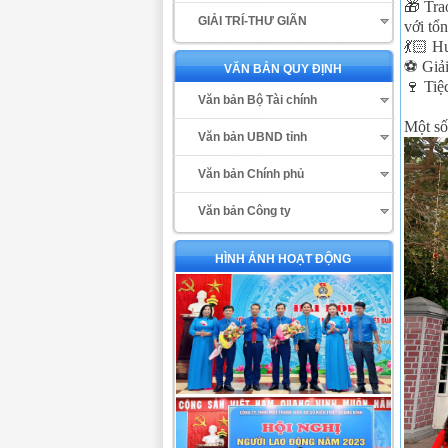
🎁 Tra
GIẢI TRÍ-THƯ GIÃN
với tổn
💃🏻 H
⚽️ Giả
VĂN BẢN QUY ĐỊNH
🍷 Tiệ
Văn bản Bộ Tài chính
Một số
Văn bản UBND tỉnh
Văn bản Chính phủ
Văn bản Công ty
HÌNH ẢNH HOẠT ĐỘNG