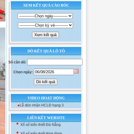
XEM KẾT QUẢ CÀO BÓC
DÒ KẾT QUẢ LÔ TÔ
Số cần dò:
Chọn ngày:
VIDEO HOẠT ĐỘNG
Lễ đón nhận HCLĐ hạng 3
Xổ số kiến thiết Khánh Hòa
Xổ số kiến thiết Đà Nẵng
LIÊN KẾT WEBSITE
Xổ số kiến thiết Bình Định