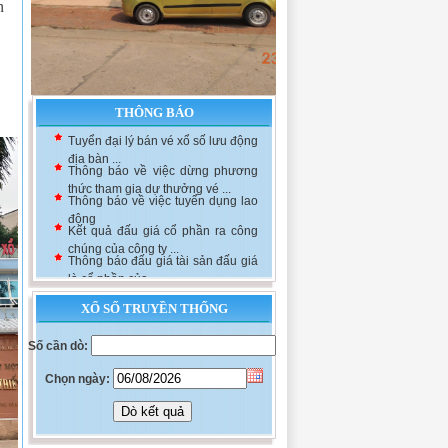
n
THÔNG BÁO
Tuyển đại lý bán vé xổ số lưu động
địa bàn ...
Thông báo về việc dừng phương
thức tham gia dự thưởng vé ...
Thông báo về việc tuyển dụng lao
động
Kết quả đấu giá cổ phần ra công
chúng của công ty ...
Thông báo đấu giá tài sản đấu giá
là cổ phần của ...
XỔ SỐ TRUYỀN THỐNG
Số cần dò:
Chọn ngày: