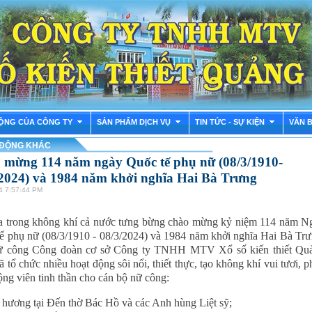
ỘNG CỦA CÔNG TY
SẢN PHẨM DỊCH VỤ
TIN TỨC - SỰ KIỆN
VĂN 
 ĐỘNG KHÁC
 mừng 114 năm ngày Quốc tế phụ nữ (08/3/1910-
/2024) và 1984 năm khởi nghĩa Hai Bà Trưng
4 7:57:44 PM
 trong không khí cả nước tưng bừng chào mừng kỷ niệm 114 năm N
ế phụ nữ (08/3/1910 - 08/3/2024) và 1984 năm khởi nghĩa Hai Bà Trư
ữ công Công đoàn cơ sở Công ty TNHH MTV Xổ số kiến thiết Qu
ã tổ chức nhiều hoạt động sôi nổi, thiết thực, tạo không khí vui tươi, 
ộng viên tinh thần cho cán bộ nữ công:
g hương tại Đến thờ Bác Hồ và các Anh hùng Liệt sỹ;