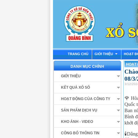
TRANG CHỦ
GIỚI THIỆU
HOẠT Đ
HOẠT
DANH MỤC CHÍNH
Chào
GIỚI THIỆU
08/3
3/12/202
KẾT QUẢ XỔ SỐ
🌹 Hòa
HOẠT ĐỘNG CỦA CÔNG TY
Quốc t
Ban n
SẢN PHẨM DỊCH VỤ
Bình đ
KHO ẢNH - VIDEO
khởi đ
CÔNG BỐ THÔNG TIN
🕯️Dân