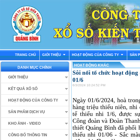
TRANG CHỦ
GIỚI THIỆU
HOẠT ĐỘNG CỦA CÔNG TY
SẢN 
HOẠT ĐỘNG KHÁC
DANH MỤC CHÍNH
Sôi nổi tổ chức hoạt động
GIỚI THIỆU
01/6
6/3/2024 10:24:52 PM
KẾT QUẢ XỔ SỐ
Ngày 01/6/2024, hoà tron
HOẠT ĐỘNG CỦA CÔNG TY
hàng triệu thiếu niên, n
SẢN PHẨM DỊCH VỤ
tế thiếu nhi 1/6, được 
Công đoàn và Đoàn Than
KHO ẢNH - VIDEO
thiết Quảng Bình đã phối
thiếu nhi 01/06 - Sắc mà
CÔNG BỐ THÔNG TIN