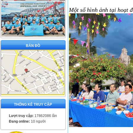
Một số hình ảnh tại hoạt 
BẢN ĐỒ
THỐNG KÊ TRUY CẬP
Lượt truy cập:
17862086 lần
Đang online:
10 người