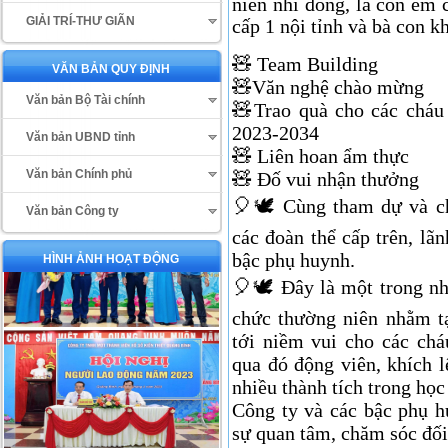
niên nhi đồng, là con em
GIẢI TRÍ-THƯ GIÃN
cấp 1 nội tỉnh và bà con k
🧸
Team Building
VĂN BẢN QUY ĐỊNH
🧸
Văn nghệ chào mừng
Văn bản Bộ Tài chính
🧸
Trao quà cho các cháu 
2023-2034
Văn bản UBND tỉnh
🧸
Liên hoan ẩm thực
Văn bản Chính phủ
🧸
Đố vui nhận thưởng
🎈🕊️
Cùng tham dự và ch
Văn bản Công ty
các đoàn thể cấp trên, l
bậc phụ huynh.
HÌNH ẢNH HOẠT ĐỘNG
🎈🕊️
Đây là một trong nh
chức thường niên nhằm tạ
tới niềm vui cho các chá
qua đó động viên, khích 
nhiều thành tích trong học 
Công ty và các bậc phụ h
sự quan tâm, chăm sóc đố