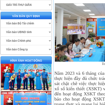
GIẢI TRÍ-THƯ GIÃN
VĂN BẢN QUY ĐỊNH
Văn bản Bộ Tài chính
Văn bản UBND tỉnh
Văn bản Chính phủ
Văn bản Công ty
HÌNH ẢNH HOẠT ĐỘNG
To
Năm 2023 và 6 tháng của
thực hiện đầy đủ chức tr
sát chặt chẽ việc thực hi
xổ số kiến thiết (XSKT) 
đến hoạt động XSKT theo
bảo cho hoạt động XSKT 
trung thực và mang lại hi