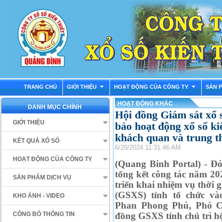
TRANG CHỦ
GIỚI THIỆU
HOẠT ĐỘNG CỦA CÔNG TY
SẢN 
HOẠT ĐỘNG KHÁC
DANH MỤC CHÍNH
Hội đồng Giám sát xổ s
GIỚI THIỆU
bảo hoạt động xổ số kiế
khách quan và trung t
KẾT QUẢ XỔ SỐ
6/20/2024 11:31:46 AM
HOẠT ĐỘNG CỦA CÔNG TY
(Quang Binh Portal) - Đó
tổng kết công tác năm 20
SẢN PHẨM DỊCH VỤ
triển khai nhiệm vụ thời 
(GSXS) tỉnh tổ chức và
KHO ẢNH - VIDEO
Phan Phong Phú, Phó C
đồng GSXS tỉnh chủ trì hộ
CÔNG BỐ THÔNG TIN