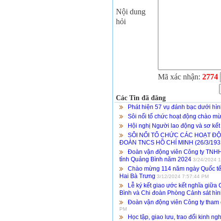
Nội dung
hỏi
Mã xác nhận:
2774
Các Tin đã đăng
Phát hiện 57 vụ đánh bạc dưới hình
Sôi nổi tổ chức hoạt động chào mừ
Hội nghị Người lao động và sơ kết
SÔI NỔI TỔ CHỨC CÁC HOẠT Đ
ĐOÀN TNCS HỒ CHÍ MINH (26/3/1931
Đoàn vận động viên Công ty TNHH M
tỉnh Quảng Bình năm 2024
3/24/2024 
Chào mừng 114 năm ngày Quốc tế 
Hai Bà Trưng
3/12/2024 7:57:44 PM
Lễ ký kết giao ước kết nghĩa giữ
Bình và Chi đoàn Phòng Cảnh sát hình
Đoàn vận động viên Công ty tham 
PM
Học tập, giao lưu, trao đổi kinh 