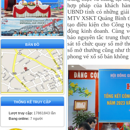
hợp pháp của khách hà
UBND tỉnh có những giải
MTV XSKT Quảng Bình th
tạo điều kiện cho Công ty
động kinh doanh. Cùng v
bảo nguyên tắc trung thự
sát tổ chức quay số mở th
BẢN ĐỒ
số mở thưởng cũng như th
phong vé xổ số bán không
THỐNG KÊ TRUY CẬP
Lượt truy cập:
17861843 lần
Đang online:
7 người