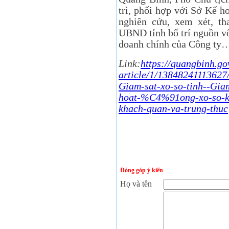
trì, phối hợp với Sở Kế h
nghiên cứu, xem xét, t
UBND tỉnh bố trí nguồn v
doanh chính của Công ty
Link:
https://quangbinh.gov
article/1/138482411136
Giam-sat-xo-so-tinh--Gi
hoat-%C4%91ong-xo-so-kie
khach-quan-va-trung-thuc
Đóng góp ý kiến
Họ và tên