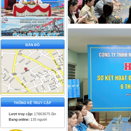
BẢN ĐỒ
THỐNG KÊ TRUY CẬP
Lượt truy cập:
17863675 lần
Đang online:
135 người