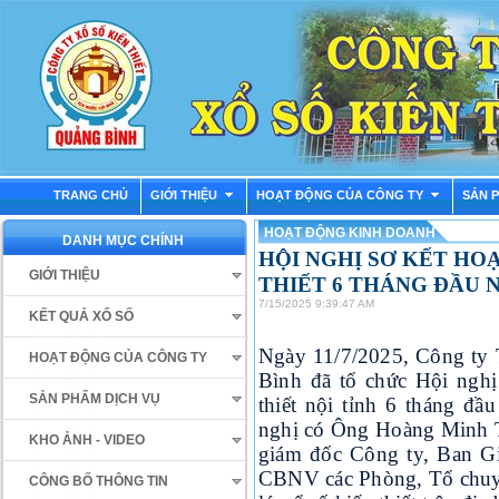
TRANG CHỦ
GIỚI THIỆU
HOẠT ĐỘNG CỦA CÔNG TY
SẢN 
HOẠT ĐỘNG KINH DOANH
DANH MỤC CHÍNH
HỘI NGHỊ SƠ KẾT HOẠ
GIỚI THIỆU
THIẾT 6 THÁNG ĐẦU N
7/15/2025 9:39:47 AM
KẾT QUẢ XỔ SỐ
Ngày 11/7/2025, Công ty
HOẠT ĐỘNG CỦA CÔNG TY
Bình đã tổ chức Hội nghị
SẢN PHẨM DỊCH VỤ
thiết nội tỉnh 6 tháng đ
nghị có Ông Hoàng Minh T
KHO ẢNH - VIDEO
giám đốc Công ty, Ban Gi
CBNV các Phòng, Tổ chuyê
CÔNG BỐ THÔNG TIN