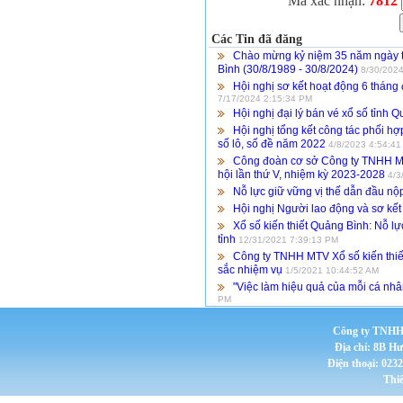
Mã xác nhận:
7812
Các Tin đã đăng
Chào mừng kỷ niệm 35 năm ngày t
Bình (30/8/1989 - 30/8/2024)
8/30/2024
Hội nghị sơ kết hoạt động 6 tháng
7/17/2024 2:15:34 PM
Hội nghị đại lý bán vé xổ số tỉnh
Hội nghị tổng kết công tác phối h
số lô, số đề năm 2022
4/8/2023 4:54:4
Công đoàn cơ sở Công ty TNHH MTV
hội lần thứ V, nhiệm kỳ 2023-2028
4/3
Nỗ lực giữ vững vị thế dẫn đầu nộ
Hội nghị Người lao động và sơ kết
Xổ số kiến thiết Quảng Bình: Nỗ l
tỉnh
12/31/2021 7:39:13 PM
Công ty TNHH MTV Xổ số kiến thiế
sắc nhiệm vụ
1/5/2021 10:44:52 AM
"Việc làm hiệu quả của mỗi cá nh
PM
Công ty TNHH 
Địa chỉ: 8B H
Điện thoại: 023
Thi