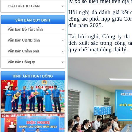
lý xổ số kiến thiết trên địa 
GIẢI TRÍ-THƯ GIÃN
Hội nghị đã đánh giá kết 
công tác phối hợp giữa Côn
VĂN BẢN QUY ĐỊNH
đầu năm 2025.
Văn bản Bộ Tài chính
Tại hội nghị, Công ty đã 
Văn bản UBND tỉnh
tích xuất sắc trong công t
quy chế hoạt động đại lý.
Văn bản Chính phủ
Văn bản Công ty
HÌNH ẢNH HOẠT ĐỘNG