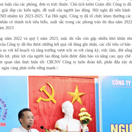
am luận của các phòng, đơn vị trực thuộc. Chủ tịch kiêm Giám đốc Công ty đã
 giải đáp các kiến nghị, đề xuất của người lao động. Hội nghị đã tiến hành
ND nhiệm kỳ 2023-2025. Tại Hội nghị, Công ty đã tổ chức khen thưởng các
 nhân có thành tích tiêu biểu, xuất sắc trong các phong trào thi đua năm 202
năm 2023.
năm 2022 và quý I năm 2023, mặc dù vẫn còn gặp nhiều khó khăn nh
a Công ty đã thu được những kết quả rất đáng ghi nhận, các chỉ tiêu cơ bản
o so với kế hoạch và tăng trưởng vượt trội so với cùng kỳ; việc làm, đời sốn
ền lợi, phúc lợi của người lao động luôn được đảm bảo và nâng cao; quy chế
ợc quan tâm thực hiện tốt. CBCNV Công ty luôn đoàn kết, phấn đấu xây d
 ngày càng phát triển vững mạnh./.