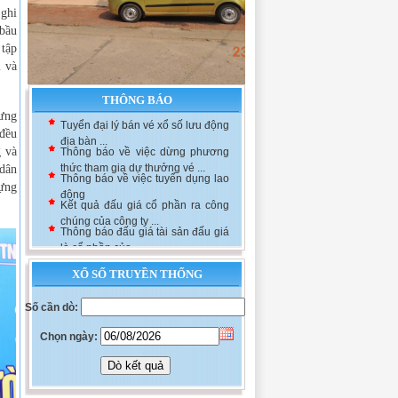
 ghi
 bầu
 tập
2 và
THÔNG BÁO
ưng
Tuyển đại lý bán vé xổ số lưu động
 đều
địa bàn ...
g và
Thông báo về việc dừng phương
thức tham gia dự thưởng vé ...
 dân
Thông báo về việc tuyển dụng lao
ựng
động
Kết quả đấu giá cổ phần ra công
chúng của công ty ...
Thông báo đấu giá tài sản đấu giá
là cổ phần của ...
XỔ SỐ TRUYỀN THỐNG
Số cần dò:
Chọn ngày: