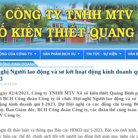
ỘNG CỦA CÔNG TY
SẢN PHẨM DỊCH VỤ
TIN TỨC - SỰ KIỆN
VĂN 
ĐỘNG KINH DOANH
ghị Người lao động và sơ kết hoạt động kinh doanh q
23
 4:29:18 PM
gày 02/4/2023, Công ty TNHH MTV Xổ số kiến thiết Quảng Bình p
i BCH Công đoàn Công ty tổ chức Hội nghị Người lao động và sơ 
ộng kinh doanh quí I-2023. Dự Hội nghị có các đồng chí trong 
ộ, Ban Giám đốc, BCH Công đoàn Công ty, các đoàn thể cùng toàn 
 Công ty.
ị đã thảo luận và thông qua Báo cáo HĐKD quí I-2023, Báo cáo tình hình,
c hiện các chế độ, chính sách đối với người lao động thời gian qua, nghe các 