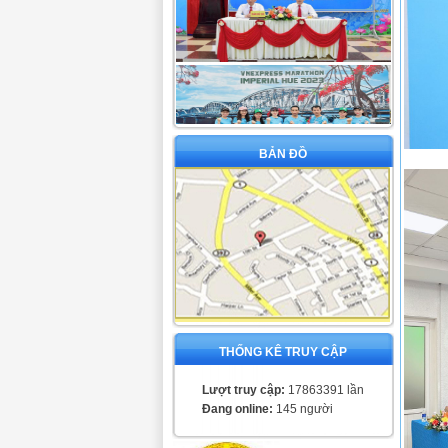
BẢN ĐỒ
THỐNG KÊ TRUY CẬP
Lượt truy cập:
17863391 lần
Đang online:
145 người