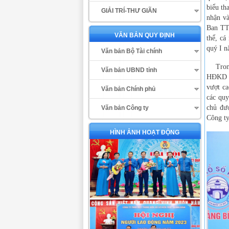
biểu th
GIẢI TRÍ-THƯ GIÃN
nhận và
Ban TT
VĂN BẢN QUY ĐỊNH
thể, cá
quý I 
Văn bản Bộ Tài chính
Trong 
Văn bản UBND tỉnh
HĐKD củ
vượt ca
Văn bản Chính phủ
các quy
chủ đư
Văn bản Công ty
Công ty
HÌNH ẢNH HOẠT ĐỘNG