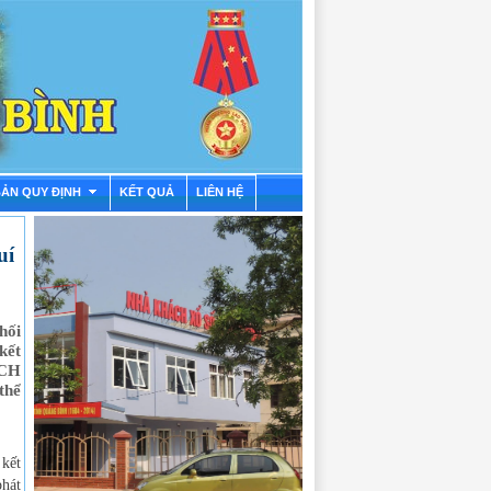
BẢN QUY ĐỊNH
KẾT QUẢ
LIÊN HỆ
uí
hối
kết
BCH
thể
 kết
phát