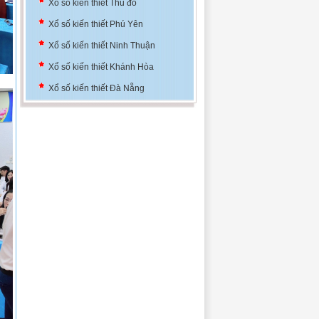
Xổ số kiến thiết Phú Yên
Xổ số kiến thiết Ninh Thuận
Xổ số kiến thiết Khánh Hòa
Xổ số kiến thiết Đà Nẵng
Xổ số kiến thiết Bình Định
Xổ số kiến thiết Thủ đô
Xổ số kiến thiết Phú Yên
Xổ số kiến thiết Ninh Thuận