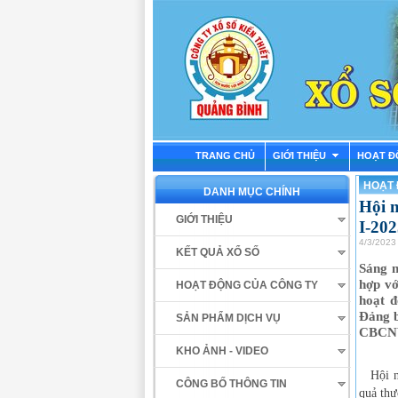
TRANG CHỦ
GIỚI THIỆU
HOẠT Đ
HOẠT 
DANH MỤC CHÍNH
Hội n
GIỚI THIỆU
I-20
4/3/2023
KẾT QUẢ XỔ SỐ
Sáng n
hợp vớ
HOẠT ĐỘNG CỦA CÔNG TY
hoạt đ
Đảng b
SẢN PHẨM DỊCH VỤ
CBCNV
KHO ẢNH - VIDEO
Hội ngh
CÔNG BỐ THÔNG TIN
quả thự