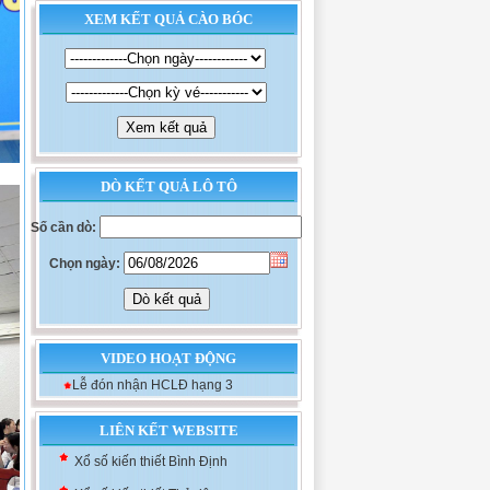
XEM KẾT QUẢ CÀO BÓC
DÒ KẾT QUẢ LÔ TÔ
Số cần dò:
Chọn ngày:
VIDEO HOẠT ĐỘNG
Xổ số kiến thiết Khánh Hòa
Lễ đón nhận HCLĐ hạng 3
Xổ số kiến thiết Đà Nẵng
Xổ số kiến thiết Bình Định
LIÊN KẾT WEBSITE
Xổ số kiến thiết Thủ đô