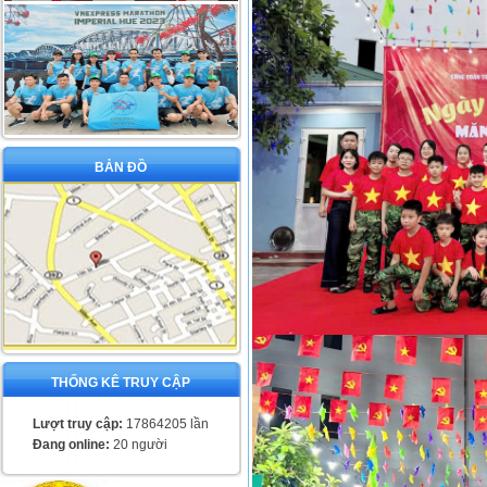
BẢN ĐỒ
THỐNG KÊ TRUY CẬP
Lượt truy cập:
17864205 lần
Đang online:
20 người