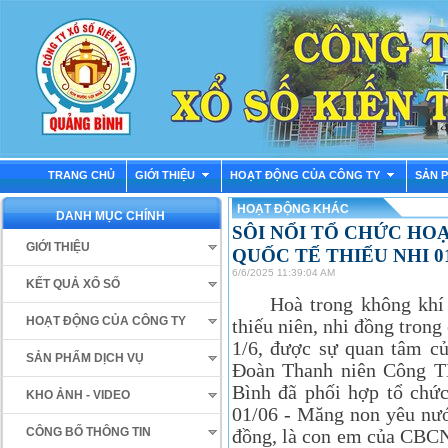
TRANG CHỦ
GIỚI THIỆU
HOẠT ĐỘNG CỦA CÔNG TY
SẢN 
HOẠT ĐỘNG KHÁC
DANH MỤC CHÍNH
SÔI NỔI TỔ CHỨC H
GIỚI THIỆU
QUỐC TẾ THIẾU NHI 01
6/6/2025 11:39:04 AM
KẾT QUẢ XỔ SỐ
Hoà trong không khí vu
HOẠT ĐỘNG CỦA CÔNG TY
thiếu niên, nhi đồng tron
1/6, được sự quan tâm c
SẢN PHẨM DỊCH VỤ
Đoàn Thanh niên Công 
Bình đã phối hợp tổ chức
KHO ẢNH - VIDEO
01/06 - Măng non yêu nướ
đồng, là con em của CBCNV
CÔNG BỐ THÔNG TIN