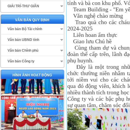
tỉnh và bà con khu phố. Vớ
GIẢI TRÍ-THƯ GIÃN
Team Building - "Em yê
Văn nghệ chào mừng
VĂN BẢN QUY ĐỊNH
Trao quà cho các cháu đ
2024-2025
Văn bản Bộ Tài chính
Liên hoan ẩm thực
Văn bản UBND tỉnh
Giao lưu Chú hề
Cùng tham dự và chung v
Văn bản Chính phủ
đoàn thể cấp trên, lãnh 
phụ huynh.
Văn bản Công ty
Đây là một trong nhữn
chức thường niên nhằm tạ
HÌNH ẢNH HOẠT ĐỘNG
tới niềm vui cho các chá
qua đó động viên, khích 
nhiều thành tích trong học 
Công ty và các bậc phụ h
sự quan tâm, chăm sóc đố