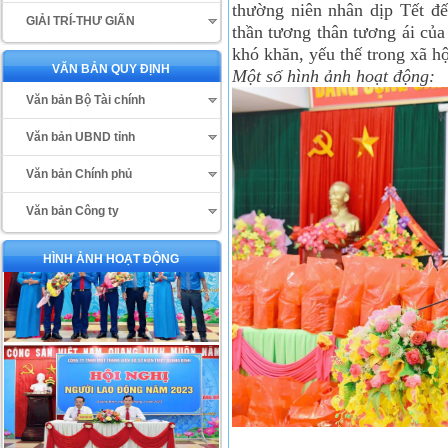
thường niên nhân dịp Tết đế
GIẢI TRÍ-THƯ GIÃN
thần tương thân tương ái củ
khó khăn, yếu thế trong xã hộ
VĂN BẢN QUY ĐỊNH
Một số hình ảnh hoạt động:
Văn bản Bộ Tài chính
Văn bản UBND tỉnh
Văn bản Chính phủ
Văn bản Công ty
HÌNH ẢNH HOẠT ĐỘNG