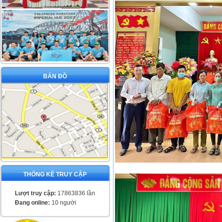
BẢN ĐỒ
THỐNG KÊ TRUY CẬP
Lượt truy cập:
17863836 lần
Đang online:
10 người