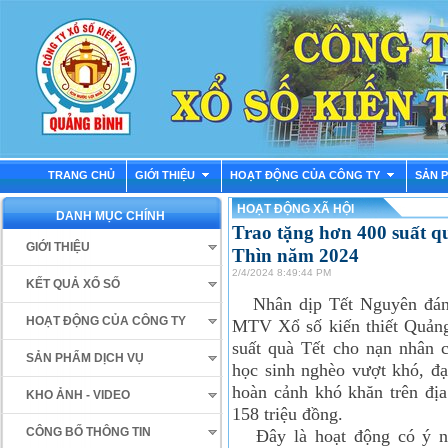
TRANG CHỦ
GIỚI THIỆU
HOẠT ĐỘNG CỦA CÔNG TY
SẢN 
HOẠT ĐỘNG XÃ HỘI
DANH MỤC CHÍNH
Trao tặng hơn 400 suất q
GIỚI THIỆU
Thìn năm 2024
2/4/2024 8:49:44 PM
KẾT QUẢ XỔ SỐ
Nhân dịp Tết Nguyên đán
HOẠT ĐỘNG CỦA CÔNG TY
MTV Xổ số kiến thiết Quảng
suất quà Tết cho nạn nhân c
SẢN PHẨM DỊCH VỤ
học sinh nghèo vượt khó, đạ
hoàn cảnh khó khăn trên địa 
KHO ẢNH - VIDEO
158 triệu đồng.
CÔNG BỐ THÔNG TIN
Đây là hoạt động có ý ngh