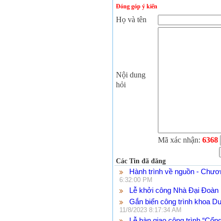
Đóng góp ý kiến
Họ và tên
Nội dung
hỏi
Mã xác nhận:
6368
Các Tin đã đăng
Hành trình về nguồn - Chươn
6:32:00 PM
Lễ khởi công Nhà Đại Đoàn 
Gắn biển công trình khoa D
11/8/2023 8:17:34 AM
Lễ bàn giao công trình “Cổn