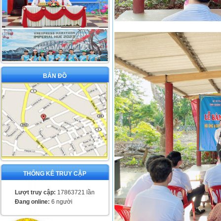
BẢN ĐỒ
THỐNG KÊ TRUY CẬP
Lượt truy cập:
17863721 lần
Đang online:
6 người