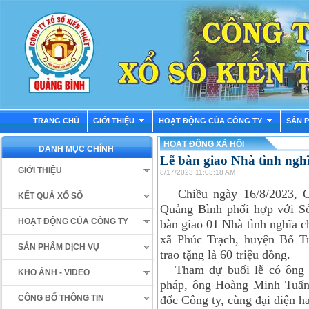
TRANG CHỦ
GIỚI THIỆU
HOẠT ĐỘNG CỦA CÔNG TY
SẢN 
HOẠT ĐỘNG XÃ HỘI
DANH MỤC CHÍNH
Lễ bàn giao Nhà tình ngh
GIỚI THIỆU
8/17/2023 11:03:18 AM
Chiều ngày 16/8/2023, C
KẾT QUẢ XỔ SỐ
Quảng Bình phối hợp với S
HOẠT ĐỘNG CỦA CÔNG TY
bàn giao 01 Nhà tình nghĩa 
xã Phúc Trạch, huyện Bố Trạ
SẢN PHẨM DỊCH VỤ
trao tặng là 60 triệu đồng.
Tham dự buổi lễ có ông T
KHO ẢNH - VIDEO
pháp, ông Hoàng Minh Tuấn
đốc Công ty, cùng đại diện h
CÔNG BỐ THÔNG TIN