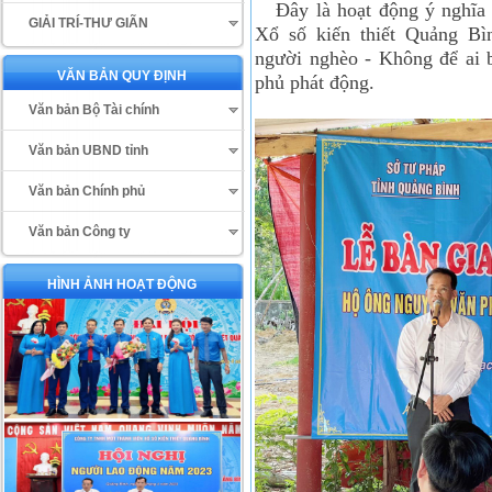
Đây là hoạt động ý nghĩa
GIẢI TRÍ-THƯ GIÃN
Xổ số kiến thiết Quảng Bì
người nghèo - Không để ai b
VĂN BẢN QUY ĐỊNH
phủ phát động.
Văn bản Bộ Tài chính
Văn bản UBND tỉnh
Văn bản Chính phủ
Văn bản Công ty
HÌNH ẢNH HOẠT ĐỘNG