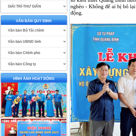
nghèo - Không để ai bị bỏ lạ
GIẢI TRÍ-THƯ GIÃN
động.
VĂN BẢN QUY ĐỊNH
Văn bản Bộ Tài chính
Văn bản UBND tỉnh
Văn bản Chính phủ
Văn bản Công ty
HÌNH ẢNH HOẠT ĐỘNG