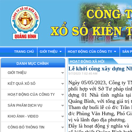
TRANG CHỦ
GIỚI THIỆU
HOẠT ĐỘNG CỦA CÔNG TY
SẢN 
HOẠT ĐỘNG XÃ HỘI
DANH MỤC CHÍNH
Lễ khởi công xây dựng Nh
GIỚI THIỆU
5/7/2023 7:02:40 AM
Ngày 05/05/2023, Công ty 
KẾT QUẢ XỔ SỐ
phối hợp với Sở Tư pháp tỉn
dựng 01 Nhà tình nghĩa tại
HOẠT ĐỘNG CỦA CÔNG TY
Quảng Bình, với tổng giá trị t
SẢN PHẨM DỊCH VỤ
Tham dự buổi lễ có đ/c Trầ
đ/c Phùng Văn Hưng, Phó Giá
KHO ẢNH - VIDEO
vị và lãnh đạo địa phương.
Đây là hoạt động ý nghĩa và
CÔNG BỐ THÔNG TIN
số kiến thiết Quảng Bình hưở