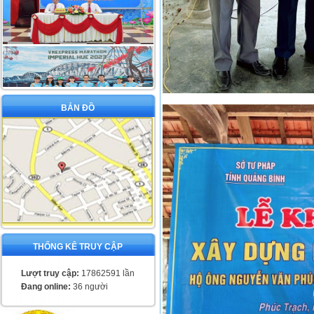
BẢN ĐỒ
THỐNG KÊ TRUY CẬP
Lượt truy cập:
17862591 lần
Đang online:
36 người