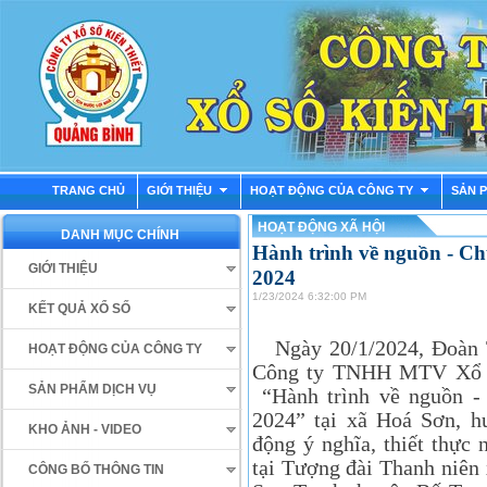
TRANG CHỦ
GIỚI THIỆU
HOẠT ĐỘNG CỦA CÔNG TY
SẢN 
HOẠT ĐỘNG XÃ HỘI
DANH MỤC CHÍNH
Hành trình về nguồn - Ch
GIỚI THIỆU
2024
1/23/2024 6:32:00 PM
KẾT QUẢ XỔ SỐ
Ngày 20/1/2024, Đoàn 
HOẠT ĐỘNG CỦA CÔNG TY
Công ty TNHH MTV Xổ số
SẢN PHẨM DỊCH VỤ
“Hành trình về nguồn -
2024” tại xã Hoá Sơn, h
KHO ẢNH - VIDEO
động ý nghĩa, thiết thực
tại Tượng đài Thanh niên
CÔNG BỐ THÔNG TIN