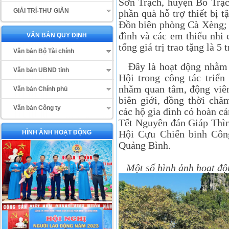
Sơn Trạch, huyện Bố Trạc
GIẢI TRÍ-THƯ GIÃN
phần quà hỗ trợ thiết bị t
Đồn biên phòng Cà Xèng; t
đình và các em thiếu nhi 
VĂN BẢN QUY ĐỊNH
tổng giá trị trao tặng là 5 
Văn bản Bộ Tài chính
Đây là hoạt động nhằm th
Văn bản UBND tỉnh
Hội trong công tác triển
nhằm quan tâm, động viên
Văn bản Chính phủ
biên giới, đồng thời chă
Văn bản Công ty
các hộ gia đình có hoàn c
Tết Nguyên đán Giáp Thì
Hội Cựu Chiến binh Cô
HÌNH ẢNH HOẠT ĐỘNG
Quảng Bình.
Một số hình ảnh hoạt độ