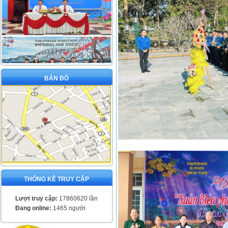
BẢN ĐỒ
THỐNG KÊ TRUY CẬP
Lượt truy cập:
17860620 lần
Đang online:
1465 người