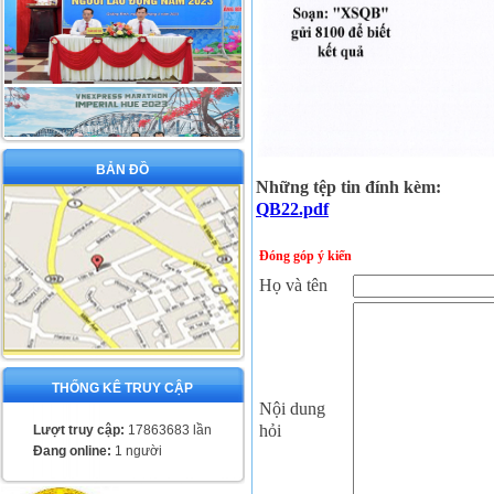
BẢN ĐỒ
Những tệp tin đính kèm:
QB22.pdf
Đóng góp ý kiến
Họ và tên
THỐNG KÊ TRUY CẬP
Nội dung
hỏi
Lượt truy cập:
17863683 lần
Đang online:
1 người