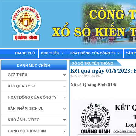
TRANG CHỦ
GIỚI THIỆU
HOẠT ĐỘNG CỦA CÔNG TY
SẢN 
XỔ SỐ TRUYỀN THỐNG
DANH MỤC CHÍNH
Kết quả ngày 01/6/2023;
GIỚI THIỆU
6/1/2023 5:39:34 PM
Xổ số Quảng Bình 01/6
KẾT QUẢ XỔ SỐ
HOẠT ĐỘNG CỦA CÔNG TY
SẢN PHẨM DỊCH VỤ
KHO ẢNH - VIDEO
CÔNG BỐ THÔNG TIN