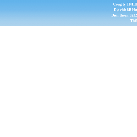
Công ty TNHH 
Địa chỉ: 8B H
Điện thoại: 023
Thi