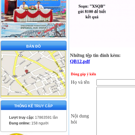
BẢN ĐỒ
Những tệp tin đính kèm:
QB12.pdf
Đóng góp ý kiến
Họ và tên
THỐNG KÊ TRUY CẬP
Nội dung
Lượt truy cập:
17863591 lần
hỏi
Đang online:
158 người