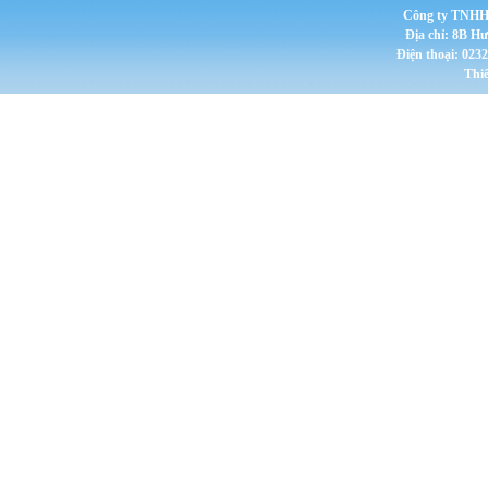
Công ty TNHH 
Địa chỉ: 8B H
Điện thoại: 023
Thi