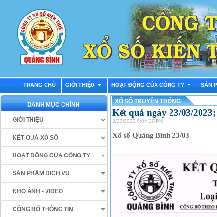
TRANG CHỦ
GIỚI THIỆU
HOẠT ĐỘNG CỦA CÔNG TY
SẢN 
XỔ SỐ TRUYỀN THỐNG
DANH MỤC CHÍNH
Kết quả ngày 23/03/2023
GIỚI THIỆU
3/23/2023 5:04:30 PM
Xổ số Quảng Bình 23/03
KẾT QUẢ XỔ SỐ
HOẠT ĐỘNG CỦA CÔNG TY
SẢN PHẨM DỊCH VỤ
KHO ẢNH - VIDEO
CÔNG BỐ THÔNG TIN