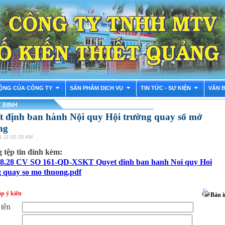
ỘNG CỦA CÔNG TY
SẢN PHẨM DỊCH VỤ
TIN TỨC - SỰ KIỆN
VĂN 
 ĐỊNH
t định ban hành Nội quy Hội trường quay số mở
ng
1 11:02:20 AM
tệp tin đính kèm:
08.28 CV SO 161-QD-XSKT Quyet dinh ban hanh Noi quy Hoi
g quay so mo thuong.pdf
p ý kiến
Bản i
 tên