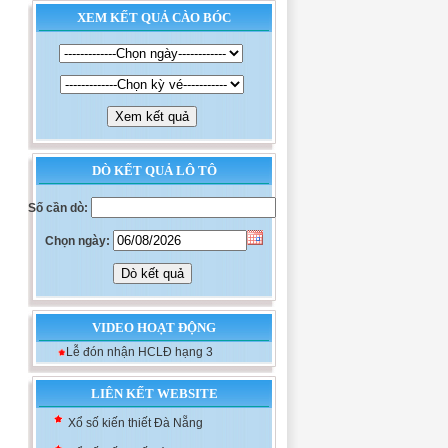
XEM KẾT QUẢ CÀO BÓC
DÒ KẾT QUẢ LÔ TÔ
Số cần dò:
Chọn ngày:
VIDEO HOẠT ĐỘNG
Lễ đón nhận HCLĐ hạng 3
Xổ số kiến thiết Khánh Hòa
LIÊN KẾT WEBSITE
Xổ số kiến thiết Đà Nẵng