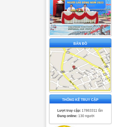
BẢN ĐỒ
THỐNG KÊ TRUY CẬP
Lượt truy cập:
17863311 lần
Đang online:
130 người