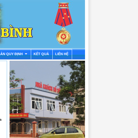
BẢN QUY ĐỊNH
KẾT QUẢ
LIÊN HỆ
n