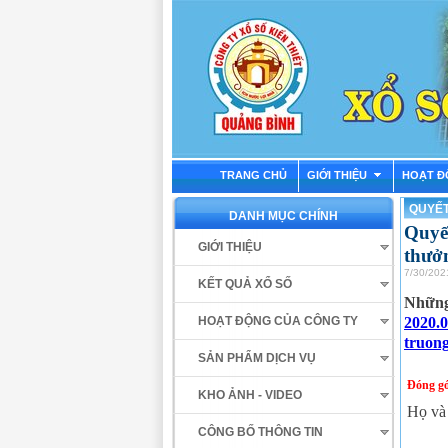
TRANG CHỦ
GIỚI THIỆU
HOẠT Đ
QUYẾT
DANH MỤC CHÍNH
Quyế
GIỚI THIỆU
thưở
7/30/202
KẾT QUẢ XỔ SỐ
Những 
2020.
HOẠT ĐỘNG CỦA CÔNG TY
truon
SẢN PHẨM DỊCH VỤ
Đóng gó
KHO ẢNH - VIDEO
Họ và
CÔNG BỐ THÔNG TIN