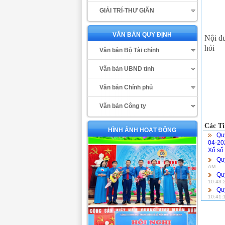
GIẢI TRÍ-THƯ GIÃN
VĂN BẢN QUY ĐỊNH
Nội d
hỏi
Văn bản Bộ Tài chính
Văn bản UBND tỉnh
Văn bản Chính phủ
Văn bản Công ty
Các Ti
HÌNH ẢNH HOẠT ĐỘNG
Qu
04-20
Xổ số 
Quy
AM
Qu
10:43:
Qu
10:41: