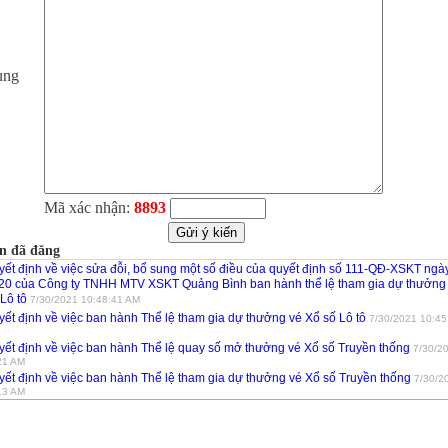
ung
Mã xác nhận:
8893
n đã đăng
yết định về việc sửa đỗi, bổ sung một số điều của quyết định số 111-QĐ-XSKT ngà
20 của Công ty TNHH MTV XSKT Quảng Bình ban hành thể lệ tham gia dự thưởng
Lô tô
7/30/2021 10:48:41 AM
ết định về việc ban hành Thể lệ tham gia dự thưởng vé Xổ số Lô tô
7/30/2021 10:45
yết định về việc ban hành Thể lệ quay số mở thưởng vé Xổ số Truyền thống
7/30/2
21 AM
yết định về việc ban hành Thể lệ tham gia dự thưởng vé Xổ số Truyền thống
7/30/2
13 AM