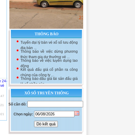
THÔNG BÁO
Tuyển đại lý bán vé xổ số lưu động
địa bàn ...
Thông báo về việc dừng phương
thức tham gia dự thưởng vé ...
Thông báo về việc tuyển dụng lao
động
Kết quả đấu giá cổ phần ra công
chúng của công ty ...
Thông báo đấu giá tài sản đấu giá
y 24-
là cổ phần của ...
 vé
XỔ SỐ TRUYỀN THỐNG
:47
Số cần dò:
021
Chọn ngày:
021