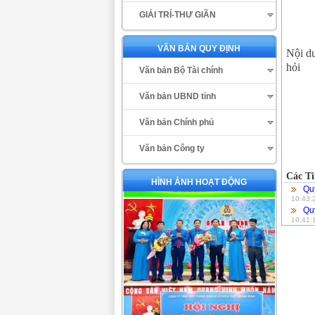
GIẢI TRÍ-THƯ GIÃN
VĂN BẢN QUY ĐỊNH
Nội d
hỏi
Văn bản Bộ Tài chính
Văn bản UBND tỉnh
Văn bản Chính phủ
Văn bản Công ty
Các Ti
HÌNH ẢNH HOẠT ĐỘNG
Qu
10:43:
Qu
10:41: