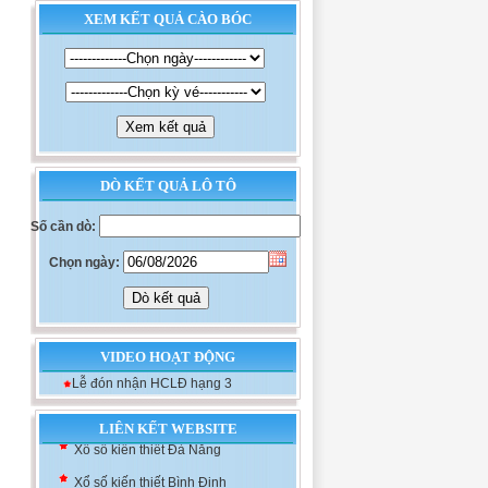
XEM KẾT QUẢ CÀO BÓC
DÒ KẾT QUẢ LÔ TÔ
Số cần dò:
Chọn ngày:
VIDEO HOẠT ĐỘNG
Lễ đón nhận HCLĐ hạng 3
Xổ số kiến thiết Khánh Hòa
LIÊN KẾT WEBSITE
Xổ số kiến thiết Đà Nẵng
Xổ số kiến thiết Bình Định