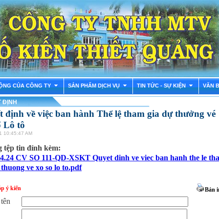
ỘNG CỦA CÔNG TY
SẢN PHẨM DỊCH VỤ
TIN TỨC - SỰ KIỆN
VĂN 
 ĐỊNH
 định về việc ban hành Thể lệ tham gia dự thưởng vé
 Lô tô
1 10:45:47 AM
tệp tin đính kèm:
04.24 CV SO 111-QD-XSKT Quyet dinh ve viec ban hanh the le th
 thuong ve xo so lo to.pdf
p ý kiến
Bản i
 tên