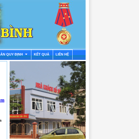
BẢN QUY ĐỊNH
KẾT QUẢ
LIÊN HỆ
am
n