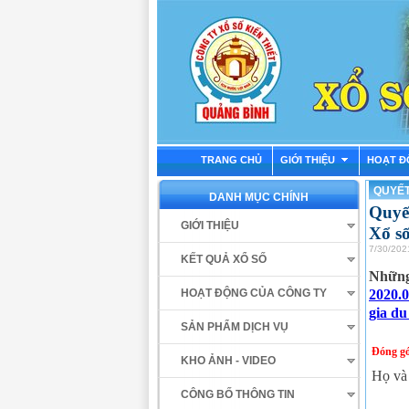
TRANG CHỦ
GIỚI THIỆU
HOẠT Đ
QUYẾT
DANH MỤC CHÍNH
Quyết
GIỚI THIỆU
Xổ số
7/30/202
KẾT QUẢ XỔ SỐ
Những 
2020.
HOẠT ĐỘNG CỦA CÔNG TY
gia du
SẢN PHẨM DỊCH VỤ
Đóng gó
KHO ẢNH - VIDEO
Họ và
CÔNG BỐ THÔNG TIN