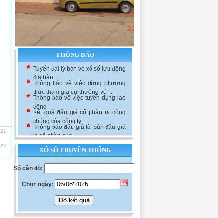
THÔNG BÁO
Tuyển đại lý bán vé xổ số lưu động
địa bàn ...
Thông báo về việc dừng phương
thức tham gia dự thưởng vé ...
Thông báo về việc tuyển dụng lao
động
Kết quả đấu giá cổ phần ra công
chúng của công ty ...
Thông báo đấu giá tài sản đấu giá
021
là cổ phần của ...
021
XỔ SỐ TRUYỀN THỐNG
Số cần dò:
Chọn ngày: