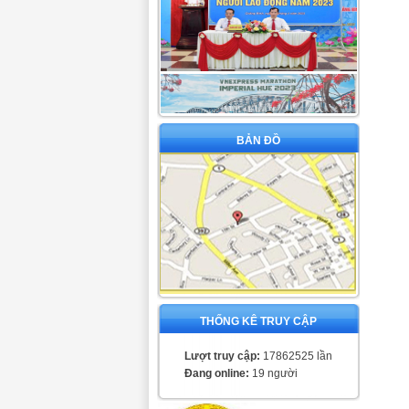
BẢN ĐỒ
THỐNG KÊ TRUY CẬP
Lượt truy cập:
17862525 lần
Đang online:
19 người