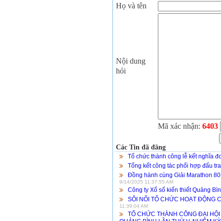
Họ và tên
Nội dung
hỏi
Mã xác nhận:
6403
Các Tin đã đăng
Tổ chức thành công lễ kết nghĩa đ
Tổng kết công tác phối hợp đấu tr
Đồng hành cùng Giải Marathon 80
9/14/2025 11:37:55 AM
Công ty Xổ số kiến thiết Quảng Bì
SÔI NỔI TỔ CHỨC HOẠT ĐỘNG C
11:39:04 AM
TỔ CHỨC THÀNH CÔNG ĐẠI HỘI 