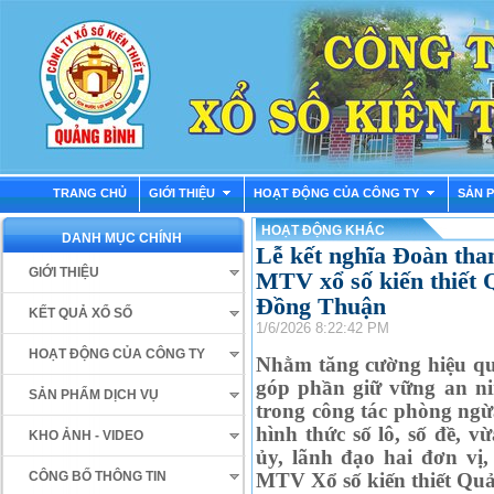
TRANG CHỦ
GIỚI THIỆU
HOẠT ĐỘNG CỦA CÔNG TY
SẢN 
HOẠT ĐỘNG KHÁC
DANH MỤC CHÍNH
Lễ kết nghĩa Đoàn th
GIỚI THIỆU
MTV xổ số kiến thiết
Đồng Thuận
KẾT QUẢ XỔ SỐ
1/6/2026 8:22:42 PM
HOẠT ĐỘNG CỦA CÔNG TY
Nhằm tăng cường hiệu qu
góp phần giữ vững an nin
SẢN PHẨM DỊCH VỤ
trong công tác phòng ngừ
hình thức số lô, số đề, 
KHO ẢNH - VIDEO
ủy, lãnh đạo hai đơn v
MTV Xổ số kiến thiết Qu
CÔNG BỐ THÔNG TIN