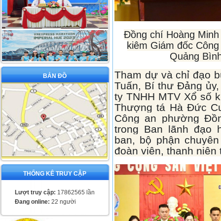
Đồng chí Hoàng Minh 
kiêm Giám đốc Công 
Quảng Bình 
Tham dự và chỉ đạo b
BẢN ĐỒ
Tuấn, Bí thư Đảng ủy
ty TNHH MTV Xổ số ki
Thượng tá Hà Đức Cư
Công an phường Đồn
trong Ban lãnh đạo 
ban, bộ phận chuyên
đoàn viên, thanh niên
THỐNG KÊ TRUY CẬP
Lượt truy cập:
17862565 lần
Đang online:
22 người