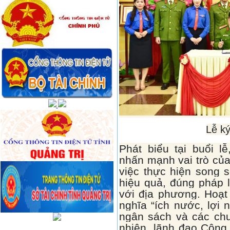
Lễ ký
Phát biểu tại buổi 
nhấn mạnh vai trò củ
việc thực hiện song 
hiệu quả, đúng pháp l
với địa phương. Hoạt
nghĩa “ích nước, lợi 
ngân sách và các chư
nhiên, lãnh đạo Công 