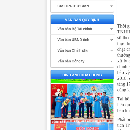
GIẢI TRÍ-THƯ GIÃN
VĂN BẢN QUY ĐỊNH
Thời g
Văn bản Bộ Tài chính
TNHH M
số the
Văn bản UBND tỉnh
thực h
chặt c
Văn bản Chính phủ
thưởng
xử lý 
Văn bản Công ty
chính 
bảo vệ
HÌNH ẢNH HOẠT ĐỘNG
2018, 
tăng 1
cùng k
Tại hộ
liên q
bán kh
Phát b
tịch T