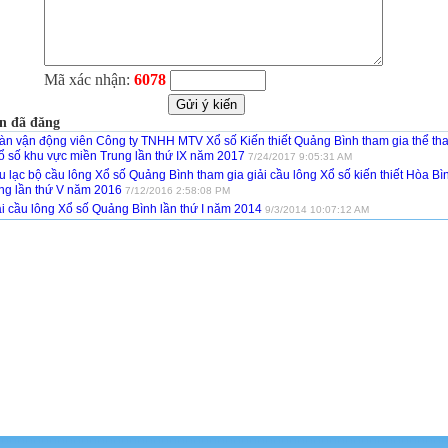
Mã xác nhận:
6078
n đã đăng
àn vận động viên Công ty TNHH MTV Xổ số Kiến thiết Quảng Bình tham gia thể th
xổ số khu vực miền Trung lần thứ IX năm 2017
7/24/2017 9:05:31 AM
 lạc bộ cầu lông Xổ số Quảng Bình tham gia giải cầu lông Xổ số kiến thiết Hòa Bì
ng lần thứ V năm 2016
7/12/2016 2:58:08 PM
ải cầu lông Xổ số Quảng Bình lần thứ I năm 2014
9/3/2014 10:07:12 AM