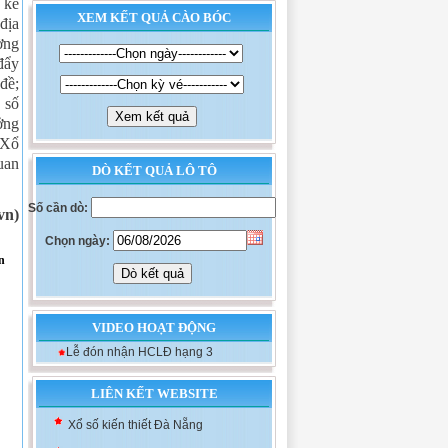
 kế
XEM KẾT QUẢ CÀO BÓC
địa
ờng
đẩy
đề;
 số
ởng
 Xổ
uan
DÒ KẾT QUẢ LÔ TÔ
Số cần dò:
vn)
Chọn ngày:
n
VIDEO HOẠT ĐỘNG
Lễ đón nhận HCLĐ hạng 3
Xổ số kiến thiết Khánh Hòa
LIÊN KẾT WEBSITE
Xổ số kiến thiết Đà Nẵng