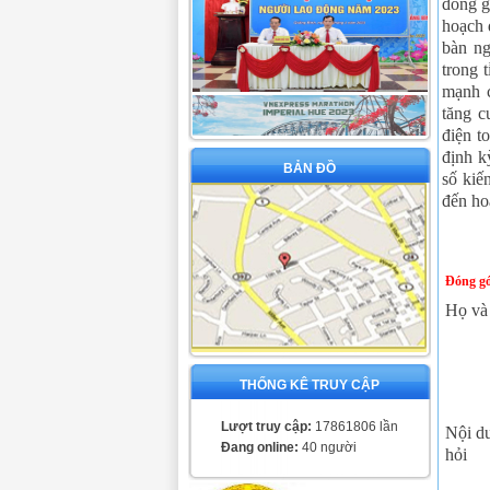
đồng
g
hoạch 
bàn ng
trong 
mạnh c
tăng c
điện t
định k
BẢN ĐỒ
số kiế
đến hoạ
Đóng gó
Họ và
THỐNG KÊ TRUY CẬP
Lượt truy cập:
17861806 lần
Nội d
Đang online:
40 người
hỏi