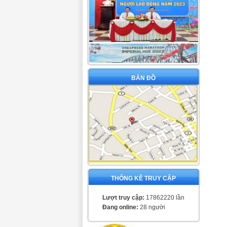
BẢN ĐỒ
THỐNG KÊ TRUY CẬP
Lượt truy cập:
17862220 lần
Đang online:
28 người