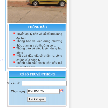
THÔNG BÁO
Tuyển đại lý bán vé xổ số lưu động
địa bàn ...
Thông báo về việc dừng phương
thức tham gia dự thưởng vé ...
Thông báo về việc tuyển dụng lao
động
Kết quả đấu giá cổ phần ra công
NĐ-CP
chúng của công ty ...
Thông báo đấu giá tài sản đấu giá
là cổ phần của ...
XỔ SỐ TRUYỀN THỐNG
Số cần dò:
Chọn ngày: