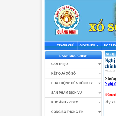
TRANG CHỦ
GIỚI THIỆU
HOẠT Đ
NGHỊ 
DANH MỤC CHÍNH
Nghị
GIỚI THIỆU
chính
7/3/2013
KẾT QUẢ XỔ SỐ
Những 
Nghị 
HOẠT ĐỘNG CỦA CÔNG TY
SẢN PHẨM DỊCH VỤ
Đóng gó
Họ và
KHO ẢNH - VIDEO
CÔNG BỐ THÔNG TIN