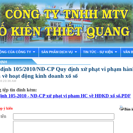
ỘNG CỦA CÔNG TY
SẢN PHẨM DỊCH VỤ
TIN TỨC - SỰ KIỆN
VĂN 
ĐỊNH
 định 105/2010/NĐ-CP Quy định xử phạt vi phạm hàn
 về hoạt động kinh doanh xổ số
 8:23:36 AM
tệp tin đính kèm:
định 105-2010 - NĐ-CP xử phạt vi pham HC về HĐKD xổ số.PDF
p ý kiến
Bản i
 tên