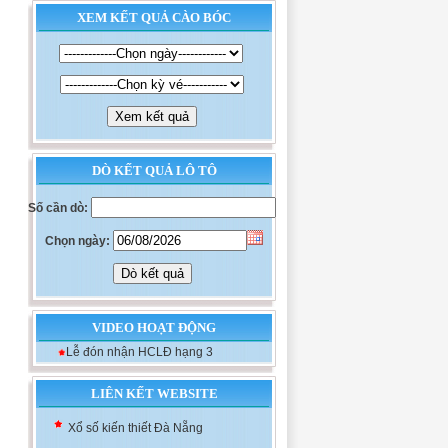
XEM KẾT QUẢ CÀO BÓC
DÒ KẾT QUẢ LÔ TÔ
Số cần dò:
Chọn ngày:
VIDEO HOẠT ĐỘNG
Lễ đón nhận HCLĐ hạng 3
Xổ số kiến thiết Khánh Hòa
LIÊN KẾT WEBSITE
Xổ số kiến thiết Đà Nẵng