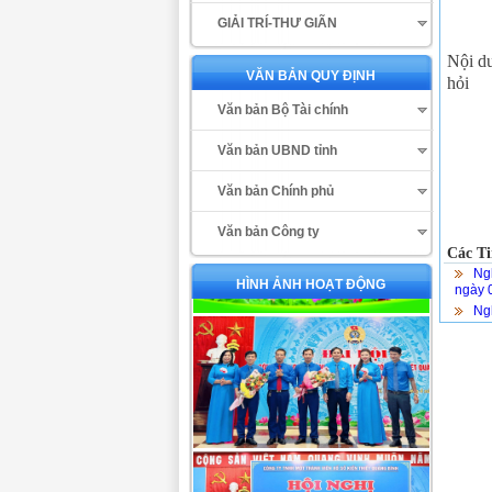
GIẢI TRÍ-THƯ GIÃN
Nội d
VĂN BẢN QUY ĐỊNH
hỏi
Văn bản Bộ Tài chính
Văn bản UBND tỉnh
Văn bản Chính phủ
Văn bản Công ty
Các Ti
Ng
HÌNH ẢNH HOẠT ĐỘNG
ngày 
Ng