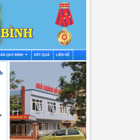
BẢN QUY ĐỊNH
KẾT QUẢ
LIÊN HỆ
h
n