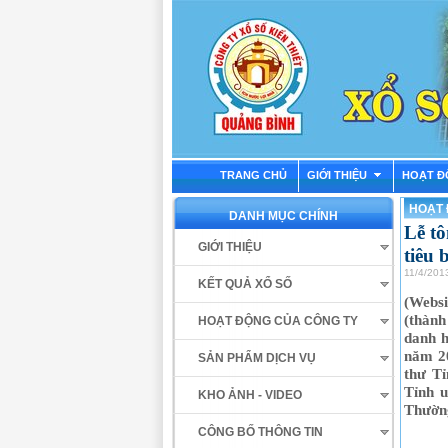
TRANG CHỦ
GIỚI THIỆU
HOẠT Đ
HOẠT 
DANH MỤC CHÍNH
Lễ t
GIỚI THIỆU
tiêu 
11/4/201
KẾT QUẢ XỔ SỐ
(Websi
(thành
HOẠT ĐỘNG CỦA CÔNG TY
danh h
năm 2
SẢN PHẨM DỊCH VỤ
thư T
Tỉnh u
KHO ẢNH - VIDEO
Thườn
CÔNG BỐ THÔNG TIN