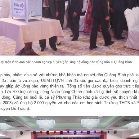
Đại diện lãnh đạo các doanh nghiệp quyên góp, ủng hộ đồng bào vùng bão lũ Quảng Bình
ịp này, nhằm chia sẻ với những khó khăn mà người dân Quảng Bình phải g
o đợt bão lũ vừa qua, UBMTTQVN tỉnh đã kêu gọi các đại biểu, doanh ngh
ay giúp đỡ đồng bào vùng thiên tai. Tổng số tiền được quyên góp trực tiếp
 là 175.700 triệu đồng, riêng Ngân hàng Chính sách xã hội tỉnh sẽ chuyển k
u đồng. Cũng tại buổi lễ, ca sỹ Phương Thảo (đạt giải được yêu thích nhất 
i 2003) đã ủng hộ 2.000 quyển vở cho các em học sinh Trường THCS xã 
huyện Bố Trạch).