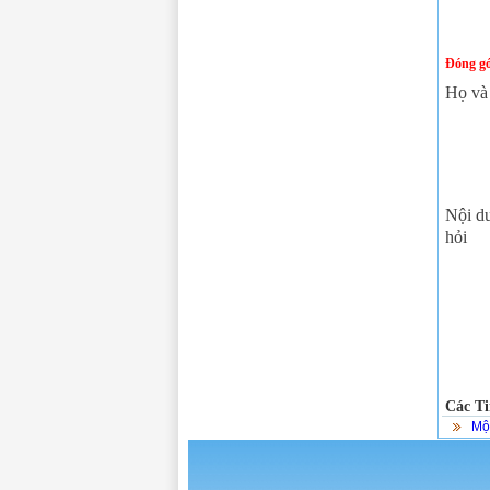
Đóng gó
Họ và
Nội d
hỏi
Các Ti
Một