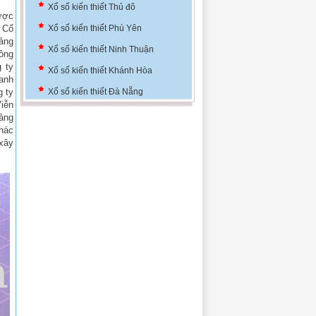
được
Xổ số kiến thiết Phú Yên
y Cổ
ảng
Xổ số kiến thiết Ninh Thuận
ông
Xổ số kiến thiết Khánh Hòa
 ty
anh
Xổ số kiến thiết Đà Nẵng
g ty
iễn
Xổ số kiến thiết Bình Định
ảng
Xổ số kiến thiết Thủ đô
hác
xây
Xổ số kiến thiết Phú Yên
Xổ số kiến thiết Ninh Thuận