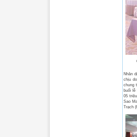
Nhân d
chịu d
chung t
buổi lễ
05 triệ
Sao Ma
Trạch (