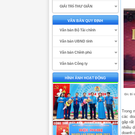
GIẢI TRÍ-THƯ GIÃN
VĂN BẢN QUY ĐỊNH
Văn bản Bộ Tài chính
Văn bản UBND tỉnh
Văn bản Chính phủ
Văn bản Công ty
HÌNH ẢNH HOẠT ĐỘNG
Đ/c Bí 
Trong 
các do
gặp rất
nhiều d
doanh c