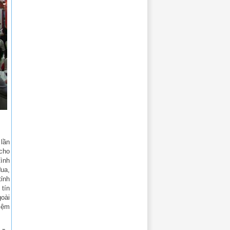
 lần
 cho
ình
đua,
tỉnh
 tín
goài
niệm