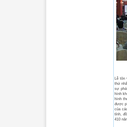
Lễ tôn 
thứ nhấ
sự phá
hình kh
hình th
được ph
của các
tỉnh, đ
410 năm