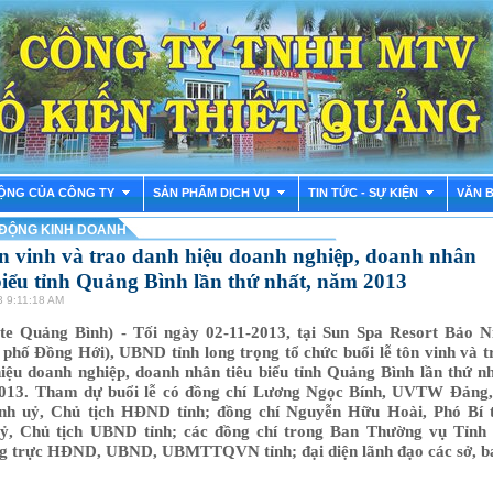
ỘNG CỦA CÔNG TY
SẢN PHẨM DỊCH VỤ
TIN TỨC - SỰ KIỆN
VĂN 
ĐỘNG KINH DOANH
ôn vinh và trao danh hiệu doanh nghiệp, doanh nhân
biểu tỉnh Quảng Bình lần thứ nhất, năm 2013
3 9:11:18 AM
te Quảng Bình) - Tối ngày 02-11-2013, tại Sun Spa Resort Bảo N
 phố Đồng Hới), UBND tỉnh long trọng tổ chức buổi lễ tôn vinh và t
iệu doanh nghiệp, doanh nhân tiêu biểu tỉnh Quảng Bình lần thứ nh
013. Tham dự buổi lễ có đồng chí Lương Ngọc Bính, UVTW Đảng,
ỉnh uỷ, Chủ tịch HĐND tỉnh; đồng chí Nguyễn Hữu Hoài, Phó Bí 
ỷ, Chủ tịch UBND tỉnh; các đồng chí trong Ban Thường vụ Tỉnh 
g trực HĐND, UBND, UBMTTQVN tỉnh; đại diện lãnh đạo các sở, b