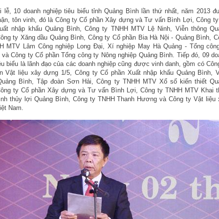
i lễ, 10 doanh nghiệp tiêu biểu tỉnh Quảng Bình lần thứ nhất, năm 2013 
ận, tôn vinh, đó là Công ty Cổ phần Xây dựng và Tư vấn Bình Lợi, Công t
uất nhập khẩu Quảng Bình, Công ty TNHH MTV Lệ Ninh, Viễn thông Qu
Công ty Xăng dầu Quảng Bình, Công ty Cổ phần Bia Hà Nội - Quảng Bình, C
H MTV Lâm Công nghiệp Long Đại, Xí nghiệp May Hà Quảng - Tổng công
 và Công ty Cổ phần Tổng công ty Nông nghiệp Quảng Bình. Tiếp đó, 09 do
êu biểu là lãnh đạo của các doanh nghiệp cũng được vinh danh, gồm có Côn
n Vật liệu xây dựng 1/5, Công ty Cổ phần Xuất nhập khẩu Quảng Bình, V
Quảng Bình, Tập đoàn Sơn Hải, Công ty TNHH MTV Xổ số kiến thiết Qu
Công ty Cổ phần Xây dựng và Tư vấn Bình Lợi, Công ty TNHH MTV Khai t
rình thủy lợi Quảng Bình, Công ty TNHH Thanh Hương và Công ty Vật liệu 
iệt Nam.