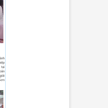
ánh
iệp
 tại
hoản
giải
Sơn