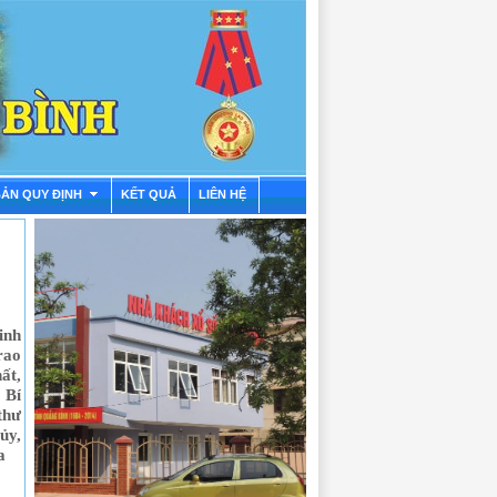
BẢN QUY ĐỊNH
KẾT QUẢ
LIÊN HỆ
inh
rao
ất,
 Bí
thư
ủy,
a