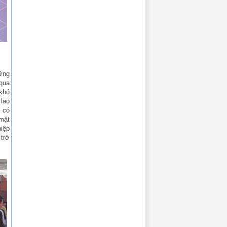
hững
 qua
 khó
 lao
 có
 mặt
hiệp
trở