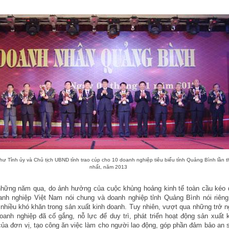
thư Tỉnh ủy và Chủ tịch UBND tỉnh trao cúp cho 10 doanh nghiệp tiêu biểu tỉnh Quảng Bình lần 
nhất, năm 2013
những năm qua, do ảnh hưởng của cuộc khủng hoảng kinh tế toàn cầu kéo d
anh nghiệp Việt Nam nói chung và doanh nghiệp tỉnh Quảng Bình nói riêng
 nhiều khó khăn trong sản xuất kinh doanh. Tuy nhiên, vượt qua những trở n
oanh nghiệp đã cố gắng, nỗ lực để duy trì, phát triển hoạt động sản xuất 
ủa đơn vị, tạo công ăn việc làm cho người lao động, góp phần đảm bảo an 