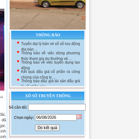
THÔNG BÁO
Tuyển đại lý bán vé xổ số lưu động
địa bàn ...
Thông báo về việc dừng phương
thức tham gia dự thưởng vé ...
Thông báo về việc tuyển dụng lao
động
Kết quả đấu giá cổ phần ra công
chúng của công ty ...
Thông báo đấu giá tài sản đấu giá
là cổ phần của ...
XỔ SỐ TRUYỀN THỐNG
thứ
Số cần dò:
ài,
Chọn ngày:
 đã
gại,
kinh
sinh