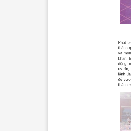
Phát b
thành 
và mong
khăn, t
động; 
uy tín,
lãnh đạ
để vượ
thành m