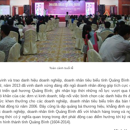
Toàn cảnh buổi lễ
vinh và trao danh hiệu doanh nghiệp, doanh nhân tiêu biểu tỉnh Quảng Bình
t, năm 2013 đã vinh danh xứng đáng đội ngũ doanh nhân đóng góp tích cực
t triển quê hương Quảng Bình; ghi nhận kịp thời những nỗ lực vượt qua t
ó khăn của các đơn vị kinh doanh; tiếp nối việc bình chọn các danh hiệu thi 
ức khen thưởng cho các doanh nghiệp, doanh nhân tiêu biểu trên địa bàn 
át động từ năm 2006. Đây cũng là dịp quảng bá thương hiệu, khẳng định uy
 doanh nghiệp, doanh nhân tỉnh Quảng Bình đối với khách hàng trong và n
ồng thời có ý nghĩa quan trọng trong đợt phát động cao điểm hướng tới kỷ 
 hình thành tỉnh Quảng Bình (1604-2014).