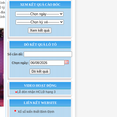
Tính
XEM KẾT QUẢ CÀO BÓC
0 tỷ
 địa
tỉnh
DÒ KẾT QUẢ LÔ TÔ
Số cần dò:
Chọn ngày:
VIDEO HOẠT ĐỘNG
Lễ đón nhận HCLĐ hạng 3
Xổ số kiến thiết Khánh Hòa
Xổ số kiến thiết Đà Nẵng
LIÊN KẾT WEBSITE
Xổ số kiến thiết Bình Định
Xổ số kiến thiết Thủ đô