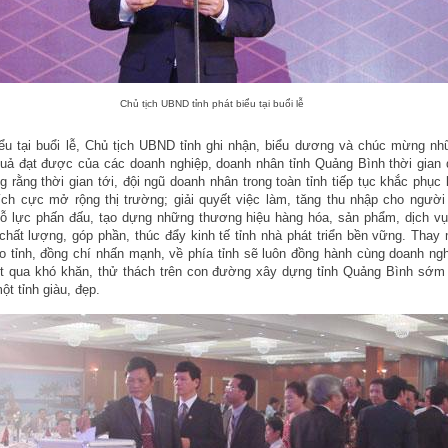
Chủ tịch UBND tỉnh phát biểu tại buổi lễ
iểu tại buổi lễ, Chủ tịch UBND tỉnh ghi nhận, biểu dương và chúc mừng n
quả đạt được của các doanh nghiệp, doanh nhân tỉnh Quảng Bình thời gian
 rằng thời gian tới, đội ngũ doanh nhân trong toàn tỉnh tiếp tục khắc phục
ích cực mở rộng thị trường; giải quyết việc làm, tăng thu nhập cho người
nỗ lực phấn đấu, tạo dựng những thương hiệu hàng hóa, sản phẩm, dịch vụ
 chất lượng, góp phần, thúc đẩy kinh tế tỉnh nhà phát triển bền vững. Thay
o tỉnh, đồng chí nhấn mạnh, về phía tỉnh sẽ luôn đồng hành cùng doanh ng
t qua khó khăn, thử thách trên con đường xây dựng tỉnh Quảng Bình sớm 
ột tỉnh giàu, đẹp.