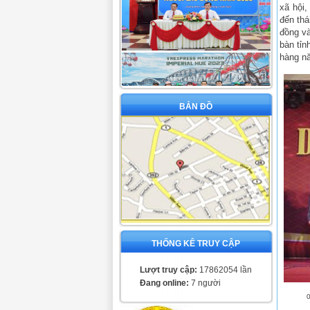
xã hội,
đến thá
đồng và
bàn tỉ
hàng n
BẢN ĐỒ
THỐNG KÊ TRUY CẬP
Lượt truy cập:
17862054 lần
Đang online:
7 người
0