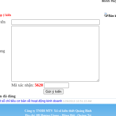
Minh Hu
p ý kiến
Bản i
 tên
ung
Mã xác nhận:
5620
n đã đăng
 số chỉ tiêu cơ bản về hoạt động kinh doanh
1/29/2013 10:51:22 AM
Công ty TNHH MTV Xổ số kiến thiết Quảng Bình
Địa chỉ: 8B Hương Giang – Đồng Hới - Quảng Trị