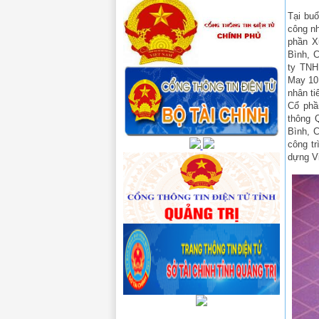
Tại buổ
công nh
phần X
Bình, 
ty TNH
May 10
nhân ti
Cổ phầ
thông 
Bình, 
công t
dựng V